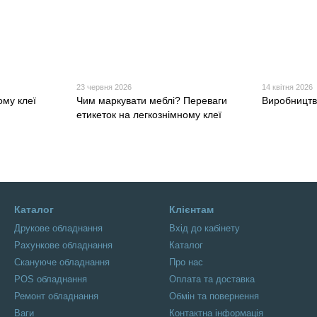
23 червня 2026
14 квітня 2026
ому клеї
Чим маркувати меблі? Переваги
Виробництв
етикеток на легкознімному клеї
Каталог
Клієнтам
Друкове обладнання
Вхід до кабінету
Рахункове обладнання
Каталог
Скануюче обладнання
Про нас
POS обладнання
Оплата та доставка
Ремонт обладнання
Обмін та повернення
Ваги
Контактна інформація