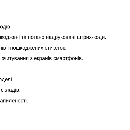
одів.
ошкоджені та погано надруковані штрих-коди.
нів і пошкоджених етикеток.
 зчитування з екранів смартфонів.
оделі.
складів.
запиленості.