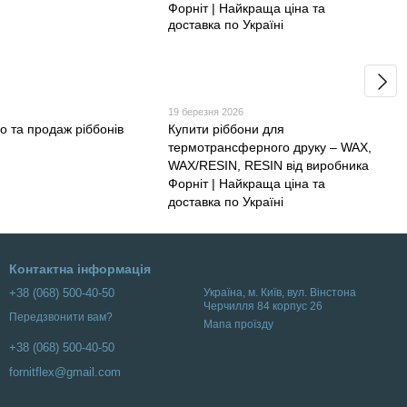
19 березня 2026
о та продаж ріббонів
Купити ріббони для
термотрансферного друку – WAX,
WAX/RESIN, RESIN від виробника
Форніт | Найкраща ціна та
доставка по Україні
Контактна інформація
+38 (068) 500-40-50
Українa, м. Київ, вул. Вінстона
Черчилля 84 корпус 26
Передзвонити вам?
Мапа проїзду
+38 (068) 500-40-50
fornitflex@gmail.com