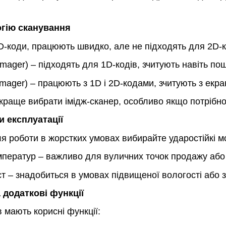
огію сканування
D-коди, працюють швидко, але не підходять для 2D-к
 Imager) – підходять для 1D-кодів, зчитують навіть п
Imager) – працюють з 1D і 2D-кодами, зчитують з екра
краще вибрати імідж-сканер, особливо якщо потрібно
и експлуатації
ля роботи в жорстких умовах вибирайте ударостійкі м
мператур – важливо для вуличних точок продажу або 
т – знадобиться в умовах підвищеної вологості або 
а додаткові функції
в мають корисні функції: