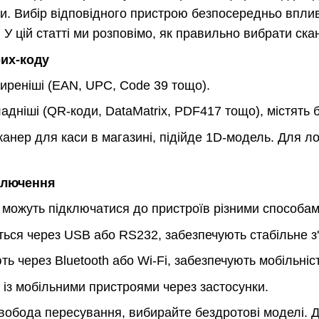
и. Вибір відповідного пристрою безпосередньо впливає
. У цій статті ми розповімо, як правильно вибрати ск
рих-коду
ширеніші (EAN, UPC, Code 39 тощо).
ладніші (QR-коди, DataMatrix, PDF417 тощо), містять 
канер для каси в магазині, підійде 1D-модель. Для л
дключення
 можуть підключатися до пристроїв різними способам
ться через USB або RS232, забезпечують стабільне з
ь через Bluetooth або Wi-Fi, забезпечують мобільність
 із мобільними пристроями через застосунки.
обода пересування, вибирайте бездротові моделі. Дл