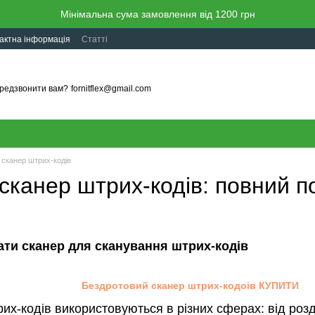
Мінімальна сума замовлення від 1200 грн
актна інформація
Статті
редзвонити вам?
fornitflex@gmail.com
 сканер штрих-кодів
сканер штрих-кодів: повний по
ти сканер для сканування штрих-кодів
Бездротовий сканер штрих-кодоів КУПИТИ
их-кодів використовуються в різних сферах: від роздр