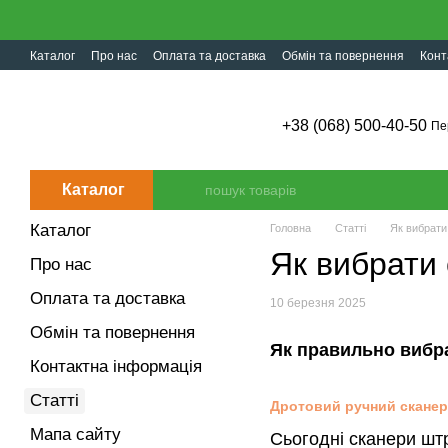
Перейти до основного контенту
Каталог
Про нас
Оплата та доставка
Обмін та повернення
Конт
+38 (068) 500-40-50
Пе
Каталог
Каталог
Головна
Статті
Як вибрати
Як вибрати 
Про нас
Оплата та доставка
10 березня 2025
Обмін та повернення
Як правильно вибра
Контактна інформація
Статті
Дротовий ручний сканер
Мапа сайту
Сьогодні сканери штр