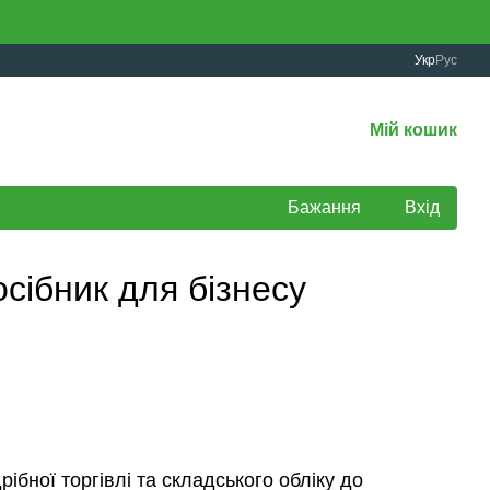
Укр
Рус
Мій кошик
Бажання
Вхід
сібник для бізнесу
ібної торгівлі та складського обліку до