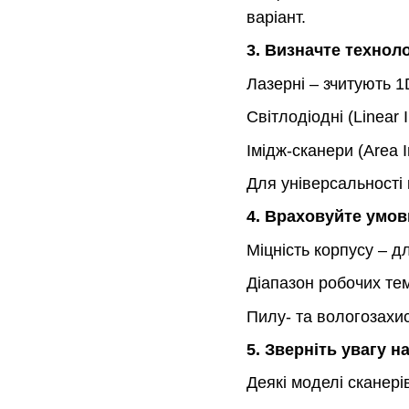
варіант.
3. Визначте технол
Лазерні – зчитують 1
Світлодіодні (Linear
Імідж-сканери (Area 
Для універсальності 
4. Враховуйте умов
Міцність корпусу – д
Діапазон робочих те
Пилу- та вологозахис
5. Зверніть увагу н
Деякі моделі сканері