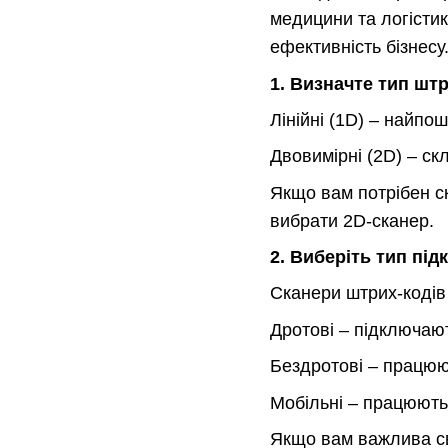
медицини та логістик
ефективність бізнесу
1. Визначте тип шт
Лінійні (1D) – найпо
Двовимірні (2D) – ск
Якщо вам потрібен с
вибрати 2D-сканер.
2. Виберіть тип пі
Сканери штрих-кодів
Дротові – підключаю
Бездротові – працюют
Мобільні – працюють
Якщо вам важлива св