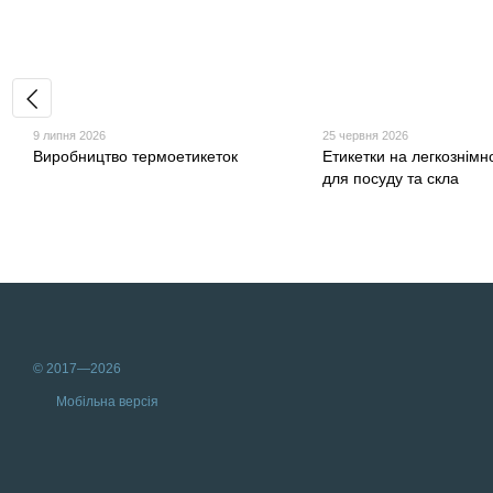
9 липня 2026
25 червня 2026
Виробництво термоетикеток
Етикетки на легкознімн
для посуду та скла
© 2017—2026
Мобільна версія