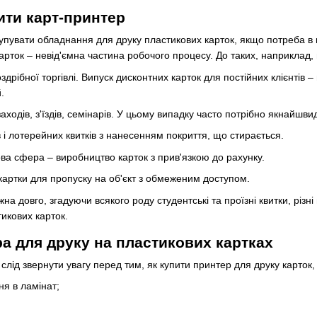
ити карт-принтер
упувати обладнання для друку пластикових карток, якщо потреба в н
рток – невід'ємна частина робочого процесу. До таких, наприклад, 
здрібної торгівлі. Випуск дисконтних карток для постійних клієнтів 
.
аходів, з'їздів, семінарів. У цьому випадку часто потрібно якнайшв
 і лотерейних квитків з нанесенням покриття, що стирається.
ова сфера – виробництво карток з прив'язкою до рахунку.
картки для пропуску на об'єкт з обмеженим доступом.
а довго, згадуючи всякого роду студентські та проїзні квитки, різ
икових карток.
ра для друку на пластикових картках
 слід звернути увагу перед тим, як купити принтер для друку карток,
ня в ламінат;