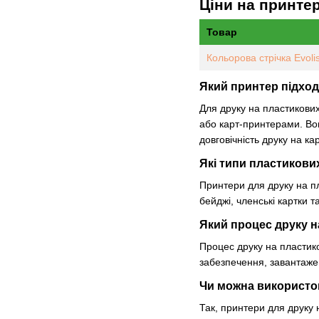
Ціни на принте
Товар
Кольорова стрічка Evoli
Який принтер підход
Для друку на пластикових
або карт-принтерами. Вон
довговічність друку на ка
Які типи пластикови
Принтери для друку на пл
бейджі, членські картки т
Який процес друку н
Процес друку на пластико
забезпечення, завантажен
Чи можна використов
Так, принтери для друку 