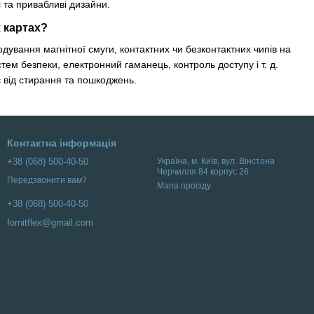
 та привабливі дизайни.
 картах?
дування магнітної смуги, контактних чи безконтактних чипів на
стем безпеки, електронний гаманець, контроль доступу і т. д.
є від стирання та пошкоджень.
Контактна інформація
+38 (068) 500-40-50
Українa, м. Київ, вул. Вінстона
Черчилля 84 корпус 26
Передзвонити вам?
Мапа проїзду
+38 (068) 500-40-50
fornitflex@gmail.com