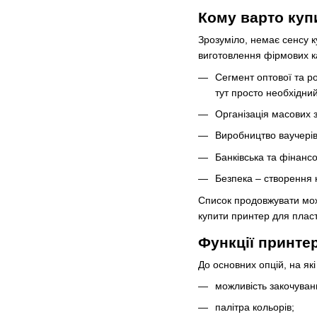
Кому варто куп
Зрозуміло, немає сенсу к
виготовлення фірмових ка
Сегмент оптової та ро
тут просто необхідний
Організація масових з
Виробництво ваучерів
Банківська та фінанс
Безпека – створення 
Список продовжувати можн
купити принтер для пласт
Функції принте
До основних опцій, на які
можливість закочуван
палітра кольорів;