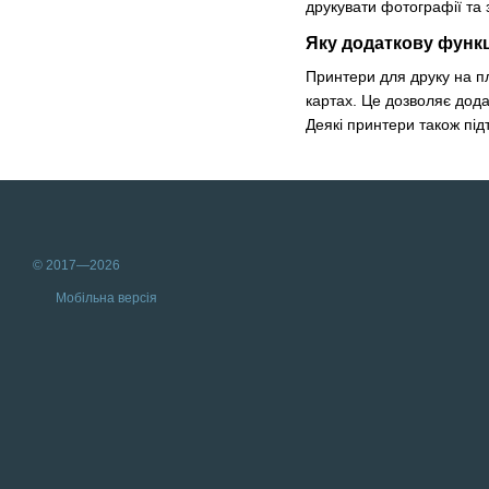
друкувати фотографії та 
Яку додаткову функц
Принтери для друку на пл
картах. Це дозволяє додат
Деякі принтери також під
© 2017—2026
Мобільна версія