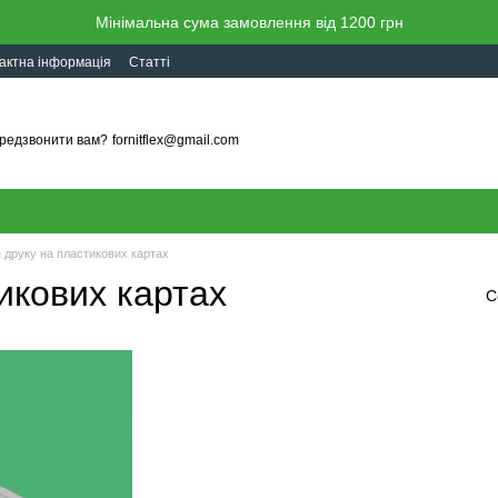
Мінімальна сума замовлення від 1200 грн
актна інформація
Статті
редзвонити вам?
fornitflex@gmail.com
я друку на пластикових картах
икових картах
С