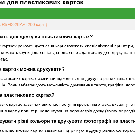
ри для пластикових карток
s R5F002EAA (200 карт )
ить для друку на пластикових картах?
 картках рекомендується використовувати спеціалізовані принтери,
и мають функціональність, спеціально адаптовану для друку на пла
ртах.
х карток можна друкувати?
астикових картках зазвичай підходять для друку на різних типах плас
а ін. Вони забезпечують можливість друкування тексту, графіки, лого
а пластикових картах?
вих картах зазвичай включає наступні кроки: підготовка дизайну т
ня карт у принтер, налаштування параметрів друку (таких як роздільн
увати різні кольори та друкувати фотографії на пласт
на пластикових картах зазвичай підтримують друк у різних кольора