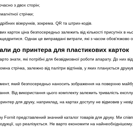
часно з двох сторін;
агнітної стрічки;
 дрібних візерунків, зокрема. QR та штрих-кодів.
их карток ціна безпосередньо залежить від кількості присутніх в н
зщедритися. Однак це виправдані витрати, які з часом обов'язково 
іали до принтера для пластикових карток
рто знати, які потрібні для безвідмовної роботи апарату. До них ві
мна стрічка, залежно від палітри відтінків, у яких планується друку
мент, який безпосередньо наносить зображення на поверхню майбут
ання. Від використання цього комплекту залежить тривалість експлу
принтер для друку, наприклад, на картах доступу не відмовив у не
ну Fornit представлений значний каталог товарів для друку. Ми спі
продукції, що реалізується. Не варто економити на найнеобхіднішому.