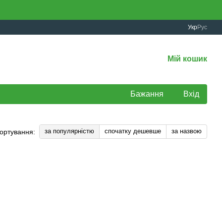
Укр
Рус
Мій кошик
Бажання
Вхід
за популярністю
спочатку дешевше
за назвою
ортування: