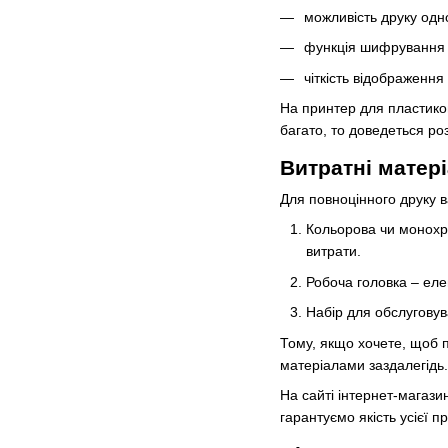
можливість друку одно
функція шифрування м
чіткість відображення
На принтер для пластиков
багато, то доведеться ро
Витратні матер
Для повноцінного друку ва
Кольорова чи монохро
витрати.
Робоча головка – еле
Набір для обслуговув
Тому, якщо хочете, щоб 
матеріалами заздалегідь.
На сайті інтернет-магази
гарантуємо якість усієї 