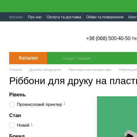
Перейти до основного контенту
Каталог
Про нас
Оплата та доставка
Обмін та повернення
Конт
+38 (068) 500-40-50
Пе
Каталог
Головна
Друкове обладнання
Принтери пластикових карт
Ріббони дл
Ріббони для друку на пласт
Рівень
1
Промисловий принтер
Стан
1
Новий
Бренд