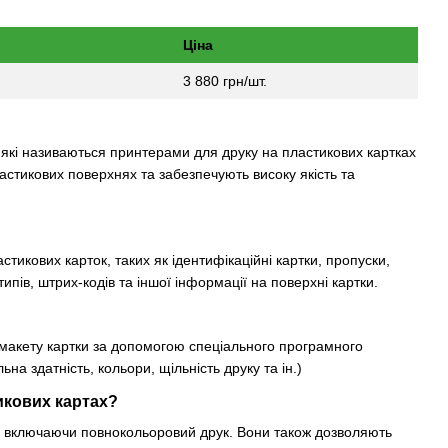
Ціна
3 880 грн/шт.
 які називаються принтерами для друку на пластикових картках
стикових поверхнях та забезпечують високу якість та
тикових карток, таких як ідентифікаційні картки, пропуски,
типів, штрих-кодів та іншої інформації на поверхні картки.
а макету картки за допомогою спеціального програмного
а здатність, кольори, щільність друку та ін.)
икових картах?
х, включаючи повнокольоровий друк. Вони також дозволяють