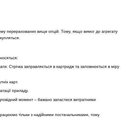
ьому перерахованих вище опцій. Тому, якщо вимог до агрегату
окупляться.
дносяться:
вати. Стрічка заправляється в картридж та заповнюється в міру
ніх карт.
атації приладу.
відповідний момент – бажано запастися витратними
впрацюємо тільки з надійними постачальниками, тому