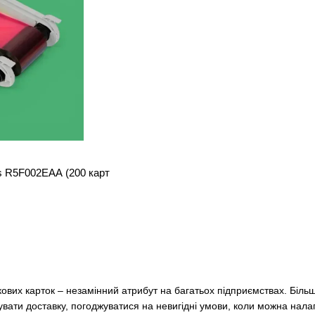
is R5F002EAA (200 карт
кових карток – незамінний атрибут на багатьох підприємствах. Біл
увати доставку, погоджуватися на невигідні умови, коли можна налаг