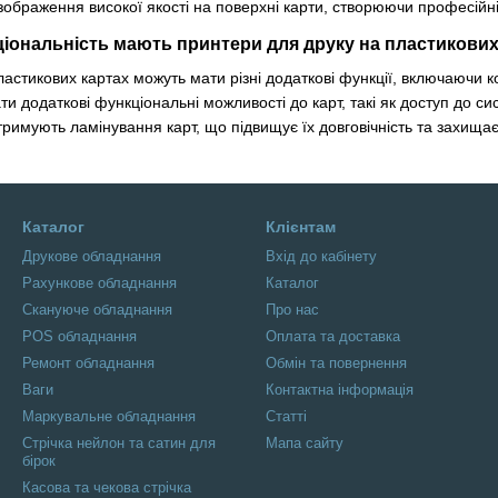
зображення високої якості на поверхні карти, створюючи професійні
іональність мають принтери для друку на пластикових
астикових картах можуть мати різні додаткові функції, включаючи ко
и додаткові функціональні можливості до карт, такі як доступ до си
тримують ламінування карт, що підвищує їх довговічність та захища
Каталог
Клієнтам
Друкове обладнання
Вхід до кабінету
Рахункове обладнання
Каталог
Скануюче обладнання
Про нас
POS обладнання
Оплата та доставка
Ремонт обладнання
Обмін та повернення
Ваги
Контактна інформація
Маркувальне обладнання
Статті
Стрічка нейлон та сатин для
Мапа сайту
бірок
Касова та чекова стрічка