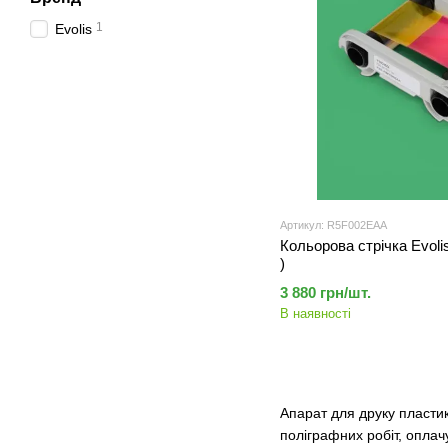
1
Evolis
Артикул: R5F002EAA
Кольорова стрічка Evol
)
3 880 грн/шт.
В наявності
Апарат для друку пласти
поліграфних робіт, оплач