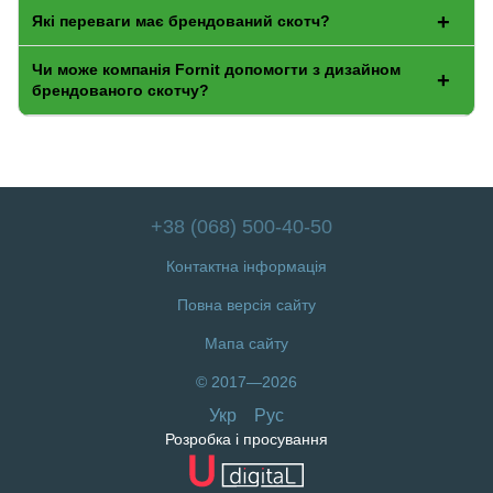
Які переваги має брендований скотч?
Чи може компанія Fornit допомогти з дизайном
брендованого скотчу?
+38 (068) 500-40-50
Контактна інформація
Повна версія сайту
Мапа сайту
© 2017—2026
Укр
Рус
Розробка і просування