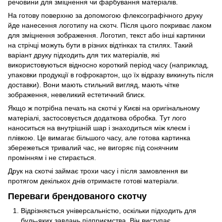
речовини для зміцнення чи фарбування матеріалів.
На готову поверхню за допомогою флексографічного друку
йде нанесення логотипу на скотч. Після цього покриває лаком
для зміцнення зображення. Логотип, текст або інші картинки
на стрічці можуть бути в різних відтінках та стилях. Такий
варіант друку підходить для тих матеріалів, які
використовуються відносно короткий період часу (наприклад,
упаковки продукції в гофрокартон, що їх відразу викинуть після
доставки). Вони мають стильний вигляд, мають чітке
зображення, невеликий естетичний блиск.
Якщо ж потрібна печать на скотчі у Києві на оригінальному
матеріалі, застосовується додаткова обробка. Тут лого
наноситься на внутрішній шар і знаходиться між клеєм і
плівкою. Це вимагає більшого часу, але готова картинка
збережеться тривалий час, не вигоряє під сонячним
промінням і не стирається.
Друк на скотчі займає трохи часу і після замовлення ви
протягом декількох днів отримаєте готові матеріали.
Переваги брендованого скотчу
Відрізняється універсальністю, оскільки підходить для
будь-яких завдань підприємства. Він виступає