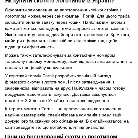
Як купити скотч із логотипом в Україні?
Оформити замовлення на виготовлення клейкої стрічки з
логотипом можна через сайт компанії Fornit. Для цього треба
залишити онлайн заявку через кошик. Найближчим часом з
вами зв'яжеться менеджер, який запросить логотип компанії.
Якщо логотипу немає, дизайнери готові допомогти. Крім того,
майстри оформлять зовнішній вигляд стрічки так, щоби
підвищити ефективність.
Можна також зателефонувати за контактним номером
телефону нашому менеджеру, який відповість на запитання та
надасть професійну консультацію.
У короткий термін Fornit розробить зовнішній вигляд
фірмового скотчу з логотипом, і після затвердження із
замовником, відправить на друк. Найближчим часом готову
продукцію надсилають покупцю. Доставка виконується
протягом 2-3 днів по Україні на поштове відділення.
Інтернет-магазин Fornit – це професіонали виготовлення
надійних матеріалів, спеціалізована компанія з реалізації
друкуючого та скануючого обладнання. В онлайн-каталозі на
сайті знайдете те, що потрібно для підприємства.
Ціни на брендований скотч із логотипом