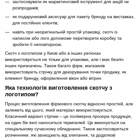
застосовувати як маркетинговий інструмент для акцій чи
розпродажів;
як подарунковий аксесуар для пакету бренду на виставках,
для постійних клієнтів;
навіть при неоригінальній простій упаковці, скотч із
написом або лого допоможе перетворити коробку та
зробити її неповторною.
Скотч з логотипом у Києві або в інших регіонах
використовується не тільки для упаковки, але і має безліч
інших призначень. Також багато фірм, магазинів
використовують стрічку для декорування точки продажу, як
елемент бренду, оформлення вікон або вітрин.
Яка технологія виготовлення скотчу з
логотипом?
Процес виготовлення фірмового скотчу відносно простий, але
залежить від цього, який матеріал використовується.
Класичний варіант стрічки – це полімерна прозора продукція,
на один бік якої наноситься термоклей. Це виконується на
спеціальному сучасному обладнанні. Також застосовуються
розчинники, які захищають від злипання, та додаткові