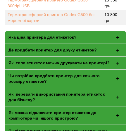
Термотрансферний принтер Godex G530
15 950
300dpi USB
грн
Термотрансферний принтер Godex G500 без
10 800
мережної картки
грн
Яка ціна принтера для етикеток?
Де придбати принтер для друку етикеток?
Які типи етикеток можна друкувати на принтері?
Чи потрібно придбати принтер для кожного
розміру етикеток?
Які переваги використання принтера етикеток
для бізнесу?
Як можна підключити принтер етикеток до
комп'ютера чи іншого пристрою?