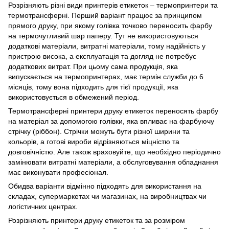
Розрізняють різні види принтерів етикеток – термопринтери та
термотрансферні. Перший варіант працює за принципом
прямого друку, при якому голівка точково переносить фарбу
на термочутливий шар паперу. Тут не використовуються
додаткові матеріали, витратні матеріали, тому надійність у
пристрою висока, а експлуатація та догляд не потребує
додаткових витрат. При цьому сама продукція, яка
випускається на термопринтерах, має термін служби до 6
місяців, тому вона підходить для тієї продукції, яка
використовується в обмежений період.
Термотрансферні принтери друку етикеток переносять фарбу
на матеріал за допомогою голівки, яка впливає на фарбуючу
стрічку (ріббон). Стрічки можуть бути різної ширини та
кольорів, а готові вироби відрізняються міцністю та
довговічністю. Але також враховуйте, що необхідно періодично
замінювати витратні матеріали, а обслуговування обладнання
має виконувати професіонал.
Обидва варіанти відмінно підходять для використання на
складах, супермаркетах чи магазинах, на виробництвах чи
логістичних центрах.
Розрізняють принтери друку етикеток та за розміром