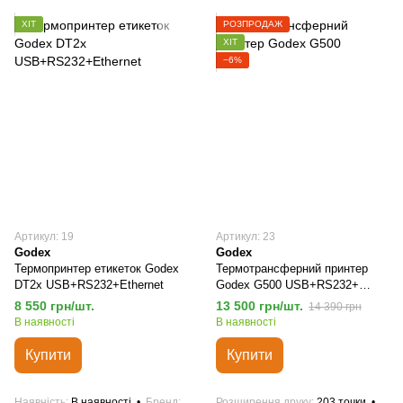
ХІТ
РОЗПРОДАЖ
ХІТ
−6%
Артикул: 19
Артикул: 23
Godex
Godex
Термопринтер етикеток Godex
Термотрансферний принтер
DT2x USB+RS232+Ethernet
Godex G500 USB+RS232+
Ethernet
8 550 грн/шт.
13 500 грн/шт.
14 390 грн
В наявності
В наявності
Купити
Купити
Наявність
В наявності
Бренд
Розширення друку
203 точки