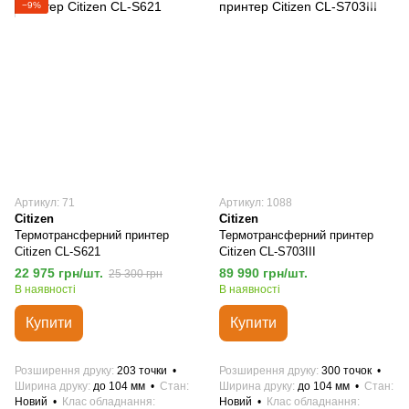
−9%
Артикул: 71
Артикул: 1088
Citizen
Citizen
Термотрансферний принтер
Термотрансферний принтер
Citizen CL-S621
Citizen CL-S703III
22 975 грн/шт.
89 990 грн/шт.
25 300 грн
В наявності
В наявності
Купити
Купити
Розширення друку
203 точки
Розширення друку
300 точок
Ширина друку
до 104 мм
Стан
Ширина друку
до 104 мм
Стан
Новий
Клас обладнання
Новий
Клас обладнання