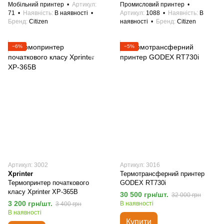
Мобільний принтер
Артикул
Промисловий принтер
71
Наявність
В наявності
Артикул
1088
Наявність
В
Бренд
Citizen
наявності
Бренд
Citizen
−6%
−5%
Артикул: 3002
Артикул: 3016
Xprinter
Термотрансферний принтер
Термопринтер початкового
GODEX RT730i
класу Xprinter XP-365B
30 500 грн/шт.
32 000 грн
3 200 грн/шт.
В наявності
3 400 грн
В наявності
Купити