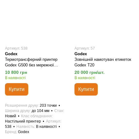
Артикул: 538
Артикул: 57
Godex
Godex
Термотрансферний принтер
Зовнішній намотувач етикеток
Godex G500 без мережної
Godex T20
картки
10 800 грн
20 000 грн/шт.
В наявності
В наявності
Купити
Купити
Розширення друку
203 точки
Ширина друку
до 104 мм
Стан
Новий
Клас обладнання
Настільний принтер
Артикул
538
Наявність
В наявності
Бренд
Godex