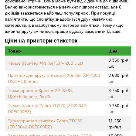
друкованої стрічки. Вона може бути від 2 дюймів до 8 дюймів.
Великі використовуються на великих підприємствах, але 6
дюймів вважається найбільш популярною. При покупці
пам'ятайте, що спочатку знадобиться друк невеликих
матеріалів, а в майбутньому потреби зміняться. Тому якщо
ширина друку зміниться, краще відразу замовляти більше.
Ціни на принтери етикеток
Товар
Ціна
3 350 грн/
Термо принтер XPrinter XP-420B USB
шт.
Принтер для друку етиткеток Xprinter XP-420B
3 680 грн/
USB + Ethernet
шт.
Термопринтер Xprinter XP-420В,
3 750 грн/
USB+Bluetooth, білий
шт.
Термо принтер Zebra ZD220 (ZD22042-
9 750 грн/
D0EG00EZ)
шт.
Термопринтер етикеток Zebra ZD230
11 250
(ZD23042-D0EC00EZ)
грн/шт.