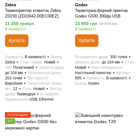
Zebra
Godex
Термопринтер етикеток Zebra
Термотрансферний принтер
ZD230 (ZD23042-D0EC00EZ)
Godex G530 300dpi USB
11 250 грн/шт.
15 950 грн
16 800 грн
В наявності
В наявності
Купити
Купити
Наявність
В наявності
Бренд
Розширення друку
300 точок
Zebra
Стан товару
Новий
Ширина друку
до 104 мм
Стан
Тип
Початковий
Ширина друку
Новий
Клас обладнання
до 104 мм
Розширення друку
Настільний принтер
Артикул
203 точки
Тип гарантії
695
Наявність
В наявності
Виробник
Гарантійний термін,
Бренд
Godex
міс.
12
Стан
Новий
Метод
друку
Термодрук
Інтерфейс
підключення
USB, Ethernet
РОЗПРОДАЖ
ХІТ