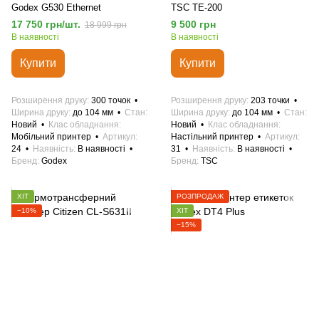
Godex G530 Ethernet
TSC TE-200
17 750 грн/шт.
9 500 грн
18 999 грн
В наявності
В наявності
Купити
Купити
Розширення друку
300 точок
Розширення друку
203 точки
Ширина друку
до 104 мм
Стан
Ширина друку
до 104 мм
Стан
Новий
Клас обладнання
Новий
Клас обладнання
Мобільний принтер
Артикул
Настільний принтер
Артикул
24
Наявність
В наявності
31
Наявність
В наявності
Бренд
Godex
Бренд
TSC
ХІТ
РОЗПРОДАЖ
−10%
ХІТ
−15%