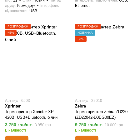
міс.
12
Стан
Новий
Метод
Інтерфейс підключення
USB,
друку
Термодрук
Інтерфейс
Ethernet
підключення
USB
РОЗПРОДАЖ
РОЗПРОДАЖ
−5%
НОВИНКА
−3%
Артикул: 6503
Артикул: 22010
Xprinter
Zebra
Термопринтер Xprinter XP-
Термо принтер Zebra ZD220
420В, USB+Bluetooth, білий
(ZD22042-D0EG00EZ)
3 750 грн/шт.
9 750 грн/шт.
3 950 грн
10 000 грн
В наявності
В наявності