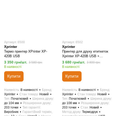
Артикул: 6500
Артикул: 6502
Xprinter
Xprinter
Термо принтер XPrinter XP-
Принтер для друку етиткеток
420B USB
Xprinter XP-420B USB +
Ethernet
3 350 грн/шт.
3 680 грн/шт.
3 580 грн
3 800 грн
В наявності
В наявності
Купити
Купити
Наявність
В наявності
Бренд
Наявність
В наявності
Бренд
Xprinter
Стан товару
Новий
Xprinter
Стан товару
Новий
Тип
Початковий
Ширина друку
Тип
Початковий
Ширина друку
до 104 мм
Розширення друку
до 108 мм
Розширення друку
203 точки
Тип гарантії
203 точки
Стан
Новий
Виробник
Гарантійний термін,
Метод друку
Термодрук