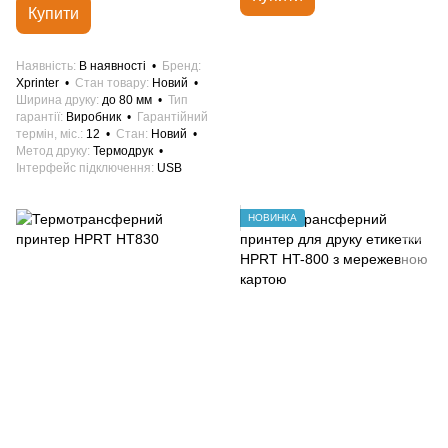
Купити
Наявність
В наявності
Бренд
Xprinter
Стан товару
Новий
Ширина друку
до 80 мм
Тип
гарантії
Виробник
Гарантійний
термін, міс.
12
Стан
Новий
Метод друку
Термодрук
Інтерфейс підключення
USB
НОВИНКА