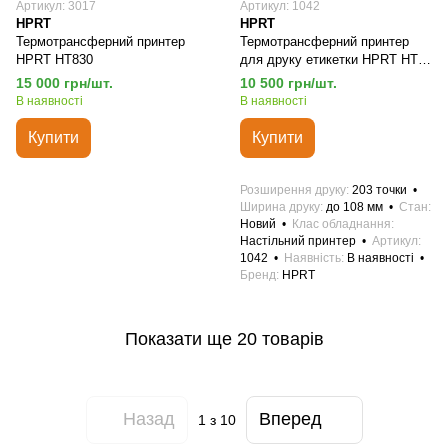
Артикул: 3017
Артикул: 1042
HPRT
HPRT
Термотрансферний принтер
Термотрансферний принтер
HPRT HT830
для друку етикетки HPRT HT-
800 з мережевною картою
15 000 грн/шт.
10 500 грн/шт.
В наявності
В наявності
Купити
Купити
Розширення друку
203 точки
Ширина друку
до 108 мм
Стан
Новий
Клас обладнання
Настільний принтер
Артикул
1042
Наявність
В наявності
Бренд
HPRT
Показати ще 20 товарів
Назад
Вперед
1
з 10