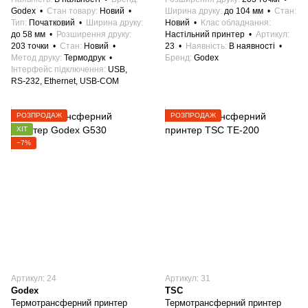
Godex
Стан товару
Новий
Ширина друку
до 104 мм
Стан
Тип
Початковий
Ширина друку
Новий
Клас обладнання
до 58 мм
Розширення друку
Настільний принтер
Артикул
203 точки
Стан
Новий
23
Наявність
В наявності
Метод друку
Термодрук
Бренд
Godex
Інтерфейс підключення
USB,
RS-232, Ethernet, USB-COM
РОЗПРОДАЖ
РОЗПРОДАЖ
ХІТ
−7%
Артикул: 24
Артикул: 31
Godex
TSC
Термотрансферний принтер
Термотрансферний принтер