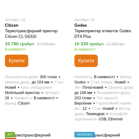
Артикул: 26
Артикул: 20
Citizen
Godex
Термотрансферний принтер
Термопринтер етикеток Godex
Citizen CL-S631II
DT4 Plus
33 780 грн/шт.
10 330 грн/шт.
37 700 грн
12 200 грн
В наявності
В наявності
Купити
Купити
Розширення друку
300 точок
Наявність
В наявності
Бренд
Ширина друку
до 104 мм
Стан
Godex
Стан товару
Новий
Новий
Клас обладнання
Тип
Початковий
Ширина друку
Мобільний принтер
Артикул
до 108 мм
Розширення друку
26
Наявність
В наявності
203 точки
Тип гарантії
Бренд
Citizen
Виробник
Гарантійний термін,
міс.
12
Стан
Новий
Метод
друку
Термодрук
Інтерфейс
підключення
USB, Ethernet
ХІТ
НОВИНКА