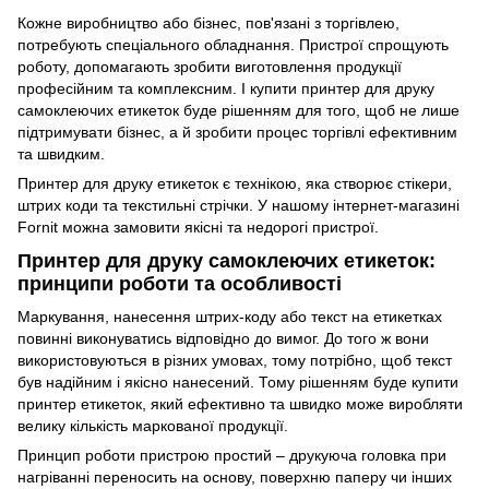
Кожне виробництво або бізнес, пов'язані з торгівлею,
потребують спеціального обладнання. Пристрої спрощують
роботу, допомагають зробити виготовлення продукції
професійним та комплексним. І купити принтер для друку
самоклеючих етикеток буде рішенням для того, щоб не лише
підтримувати бізнес, а й зробити процес торгівлі ефективним
та швидким.
Принтер для друку етикеток є технікою, яка створює стікери,
штрих коди та текстильні стрічки. У нашому інтернет-магазині
Fornit можна замовити якісні та недорогі пристрої.
Принтер для друку самоклеючих етикеток:
принципи роботи та особливості
Маркування, нанесення штрих-коду або текст на етикетках
повинні виконуватись відповідно до вимог. До того ж вони
використовуються в різних умовах, тому потрібно, щоб текст
був надійним і якісно нанесений. Тому рішенням буде купити
принтер етикеток, який ефективно та швидко може виробляти
велику кількість маркованої продукції.
Принцип роботи пристрою простий – друкуюча головка при
нагріванні переносить на основу, поверхню паперу чи інших