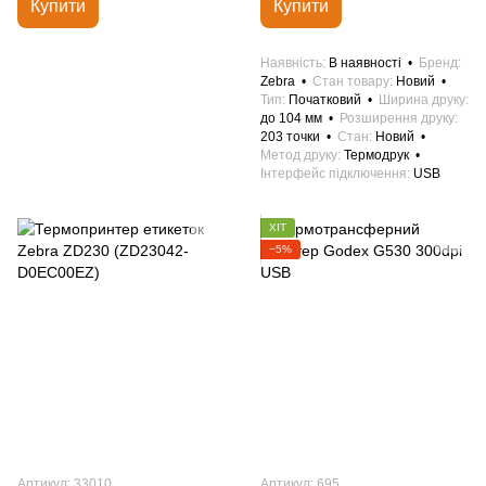
Купити
Купити
Наявність
В наявності
Бренд
Zebra
Стан товару
Новий
Тип
Початковий
Ширина друку
до 104 мм
Розширення друку
203 точки
Стан
Новий
Метод друку
Термодрук
Інтерфейс підключення
USB
ХІТ
−5%
Артикул: 33010
Артикул: 695