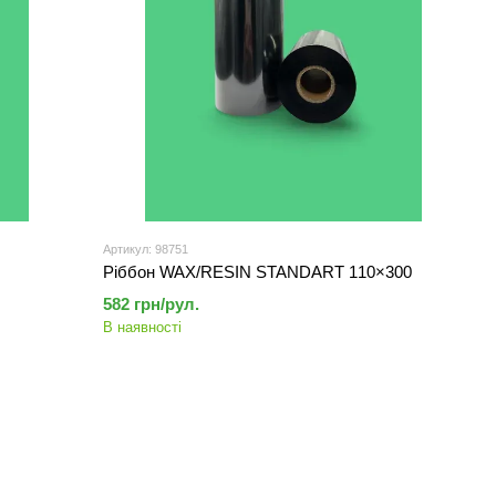
Артикул: 98751
Ріббон WAX/RESIN STANDART 110×300
582 грн/рул.
В наявності