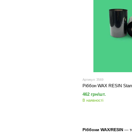
Артикул: 3569
Ріббон WAX RESIN Stan
462 грн/шт.
В наявності
Ріббони WAX/RESIN
— те