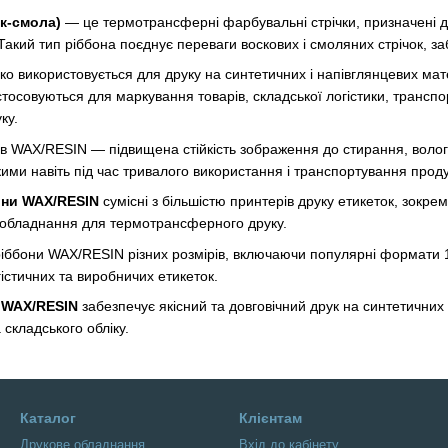
к-смола)
— це термотрансферні фарбувальні стрічки, призначені для
Такий тип ріббона поєднує переваги воскових і смоляних стрічок, за
о використовується для друку на синтетичних і напівглянцевих мат
застосовуються для маркування товарів, складської логістики, транс
ку.
ів WAX/RESIN — підвищена стійкість зображення до стирання, волог
кими навіть під час тривалого використання і транспортування продук
они WAX/RESIN
сумісні з більшістю принтерів друку етикеток, зокре
в обладнання для термотрансферного друку.
ріббони WAX/RESIN різних розмірів, включаючи популярні формати 1
гістичних та виробничих етикеток.
 WAX/RESIN
забезпечує якісний та довговічний друк на синтетичних
 складського обліку.
Каталог
Клієнтам
Друкове обладнання
Вхід до кабінету