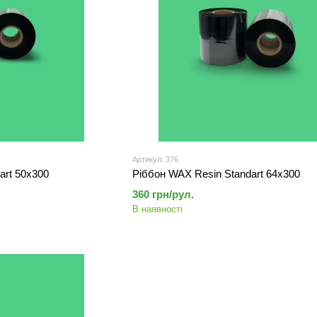
Артикул: 376
art 50х300
Ріббон WAX Resin Standart 64х300
360 грн/рул.
В наявності