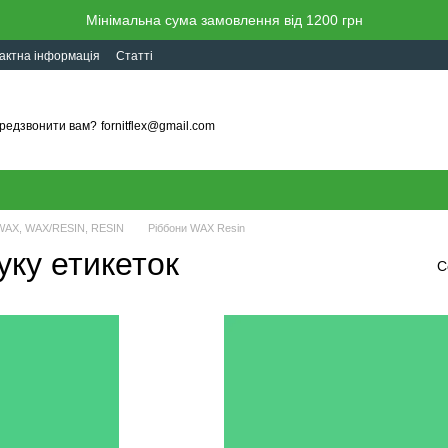
Мінімальна сума замовлення від 1200 грн
актна інформація
Статті
редзвонити вам?
fornitflex@gmail.com
у WAX, WAX/RESIN, RESIN
Ріббони WAX Resin
ку етикеток
С