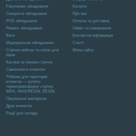
Рахункове обладнання
Каталог
Скануюче обладнання
Про нас
POS обладнання
Оплата та доставка
Ремонт обладнання
Обмін та повернення
Ваги
Контактна інформація
Маркувальне обладнання
Статті
Стрічка нейлон та сатин для
Мапа сайту
бірок
Касова та чекова стрічка
Самоклеючі етикетки
Ріббони для принтерів
етикеток — купити
термотрансферну стрічку
WAX, WAX/RESIN, RESIN
Пакувальні матеріали
Друк етикеток
Рації для складу