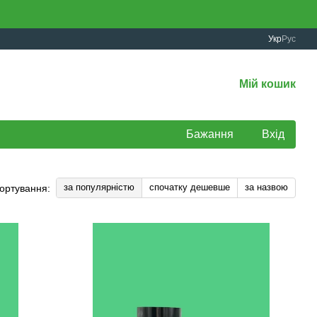
Укр
Рус
Мій кошик
Бажання
Вхід
за популярністю
спочатку дешевше
за назвою
ортування: