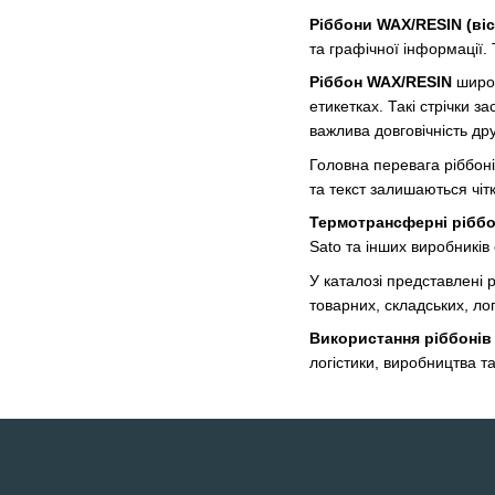
Ріббони WAX/RESIN (віс
та графічної інформації. 
Ріббон WAX/RESIN
широк
етикетках. Такі стрічки 
важлива довговічність дру
Головна перевага ріббон
та текст залишаються чіт
Термотрансферні рібб
Sato та інших виробникі
У каталозі представлені 
товарних, складських, ло
Використання ріббонів
логістики, виробництва та