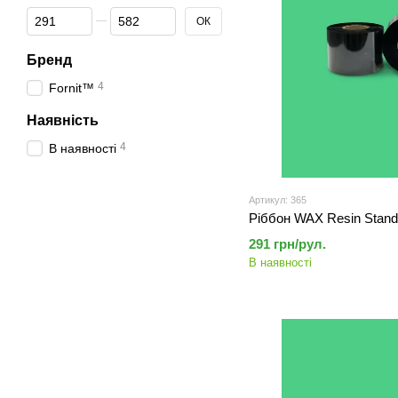
Від Ціна, грн
До Ціна, грн
ОК
Бренд
4
Fornit™
Наявність
4
В наявності
Артикул: 365
Ріббон WAX Resin Stand
291 грн/рул.
В наявності