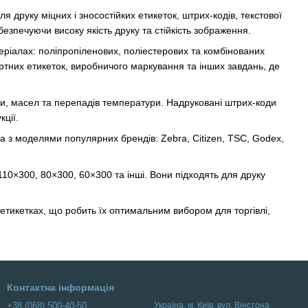
 друку міцних і зносостійких етикеток, штрих-кодів, текстової
безпечуючи високу якість друку та стійкість зображення.
еріалах: поліпропіленових, поліестерових та комбінованих
портних етикеток, виробничого маркування та інших завдань, де
и, масел та перепадів температури. Надруковані штрих-коди
ції.
ма з моделями популярних брендів: Zebra, Citizen, TSC, Godex,
10×300, 80×300, 60×300 та інші. Вони підходять для друку
 етикетках, що робить їх оптимальним вибором для торгівлі,
Контактна інформація
+38 (068) 500-40-50
Українa, м. Київ, вул. Вінстона