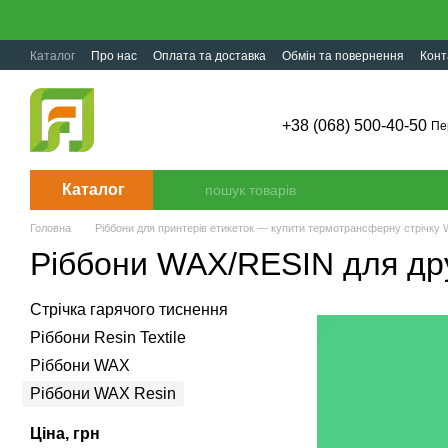
Перейти до основного контенту
Каталог
Про нас
Оплата та доставка
Обмін та повернення
Конт
+38 (068) 500-40-50
Пе
Каталог
Головна
Ріббони для принтерів етикеток — купити термотрансферну стрічк
Ріббони WAX/RESIN для дру
Стрічка гарячого тиснення
Ріббони Resin Textile
Ріббони WAX
Ріббони WAX Resin
Ціна, грн