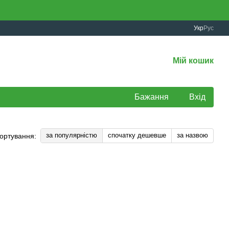
Укр
Рус
Мій кошик
Бажання
Вхід
за популярністю
спочатку дешевше
за назвою
ортування: