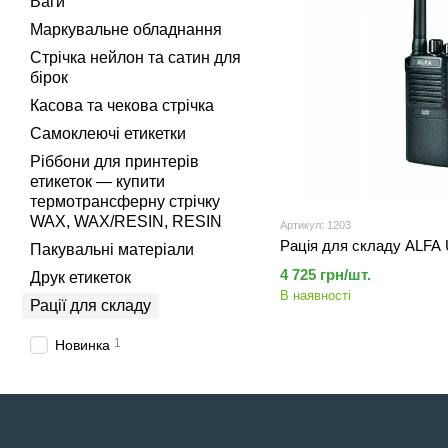
Ваги
Маркувальне обладнання
Стрічка нейлон та сатин для
бірок
Касова та чекова стрічка
Самоклеючі етикетки
Ріббони для принтерів
етикеток — купити
термотрансферну стрічку
WAX, WAX/RESIN, RESIN
Артикул: 1203
Рація для складу ALFA U
Пакувальні матеріали
4 725 грн/шт.
Друк етикеток
В наявності
Рації для складу
1
Новинка