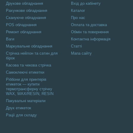
Друкове обладнання
Вхід до кабінету
Рахункове обладнання
Каталог
Скануюче обладнання
Про нас
POS обладнання
Оплата та доставка
Ремонт обладнання
Обмін та повернення
Ваги
Контактна інформація
Маркувальне обладнання
Статті
Стрічка нейлон та сатин для
Мапа сайту
бірок
Касова та чекова стрічка
Самоклеючі етикетки
Ріббони для принтерів
етикеток — купити
термотрансферну стрічку
WAX, WAX/RESIN, RESIN
Пакувальні матеріали
Друк етикеток
Рації для складу