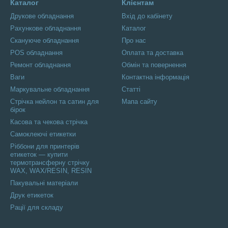
Каталог
Клієнтам
Друкове обладнання
Вхід до кабінету
Рахункове обладнання
Каталог
Скануюче обладнання
Про нас
POS обладнання
Оплата та доставка
Ремонт обладнання
Обмін та повернення
Ваги
Контактна інформація
Маркувальне обладнання
Статті
Стрічка нейлон та сатин для
Мапа сайту
бірок
Касова та чекова стрічка
Самоклеючі етикетки
Ріббони для принтерів
етикеток — купити
термотрансферну стрічку
WAX, WAX/RESIN, RESIN
Пакувальні матеріали
Друк етикеток
Рації для складу