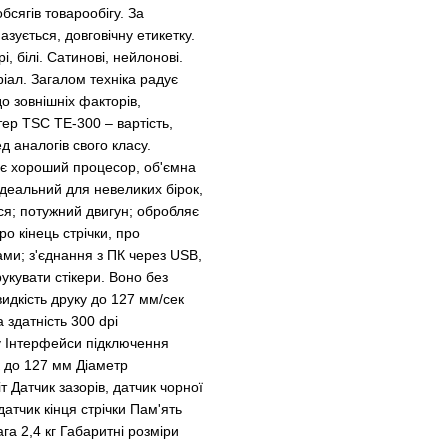
бсягів товарообігу. За
ується, довговічну етикетку.
і, білі. Сатинові, нейлонові.
ріал. Загалом техніка радує
о зовнішніх факторів,
ер TSC TE-300 – вартість,
 аналогів свого класу.
ує хороший процесор, об'ємна
ідеальний для невеликих бірок,
ься; потужний двигун; обробляє
о кінець стрічки, про
ами; з'єднання з ПК через USB,
укувати стікери. Воно без
дкість друку до 127 мм/сек
здатність 300 dpi
ну Інтерфейси підключення
к до 127 мм Діаметр
т Датчик зазорів, датчик чорної
датчик кінця стрічки Пам'ять
 2,4 кг Габаритні розміри