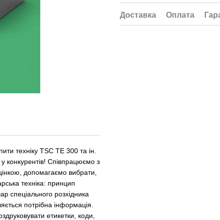
Доставка
Оплата
Гар
пити техніку TSC TE 300 та ін.
ж у конкурентів! Співпрацюємо з
цінкою, допомагаємо вибрати,
ська техніка: принцип
шар спеціального розхідника
яється потрібна інформація.
здруковувати етикетки, коди,