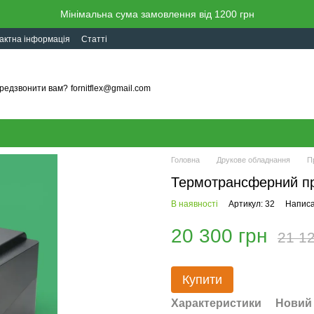
Мінімальна сума замовлення від 1200 грн
актна інформація
Статті
редзвонити вам?
fornitflex@gmail.com
Головна
Друкове обладнання
П
Термотрансферний п
В наявності
Артикул: 32
Написа
20 300 грн
21 12
Купити
Характеристики
Новий 