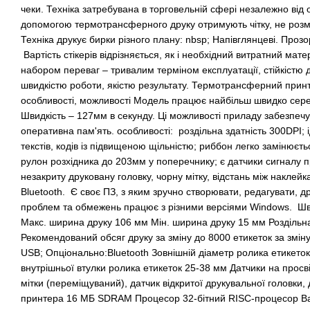
чеки. Техніка затребувана в торговельній сфері незалежно від о
допомогою термотрансферного друку отримують чітку, не розмаз
Техніка друкує бирки різного плану: nbsp; Напівглянцеві. Прозор
Вартість стікерів відрізняється, як і необхідний витратний мате
набором переваг – тривалим терміном експлуатації, стійкістю д
швидкістю роботи, якістю результату. Термотрансферний принт
особливості, можливості Модель працює найбільш швидко серед
Швидкість – 127мм в секунду. Ці можливості приладу забезпеч
оперативна пам'ять. особливості: роздільна здатність 300DPI; 
текстів, кодів із підвищеною щільністю; риббон ​​легко замінюєт
рулон розхідника до 203мм у поперечнику; є датчики сигналу пр
незакриту друковану головку, чорну мітку, відстань між наклейк
Bluetooth. Є своє ПЗ, з яким зручно створювати, редагувати, др
проблем та обмежень працює з різними версіями Windows. Шви
Макс. ширина друку 106 мм Мін. ширина друку 15 мм Роздільна 
Рекомендований обсяг друку за зміну до 8000 етикеток за змі
USB; Опціонально:Bluetooth Зовнішній діаметр ролика етикето
внутрішньої втулки ролика етикеток 25-38 мм Датчики на просві
мітки (переміщуваний), датчик відкритої друкувальної головки, 
принтера 16 МБ SDRAM Процесор 32-бітний RISC-процесор Вага