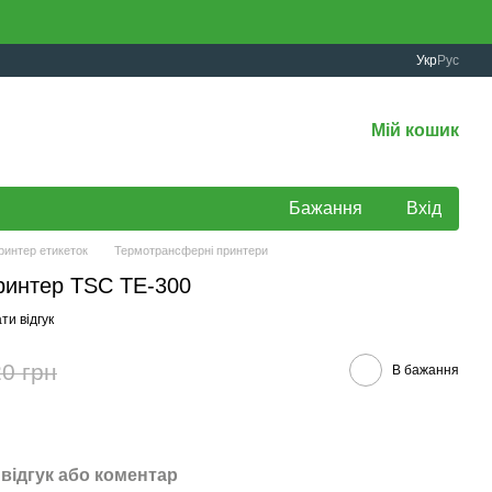
Укр
Рус
Мій кошик
Бажання
Вхід
ринтер етикеток
Термотрансферні принтери
ринтер TSC TE-300
ти відгук
0 грн
В бажання
відгук або коментар