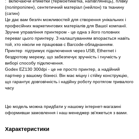
: включаючи етикетки (термоетикетка, напівглянець), плівку
(поліпропілен), сентетичний матеріал (нейлон) та тканину
(сатин)
Це дає вам безліч можливостей для створення унікальних і
професійних маркетингових матеріалів для Вашої компанії.
Зручне управління принтером - це одна з його головних
переваг цього принтеру. З налаштуванням впорається навіть
той, хто ніколи не працював с Barcode-обладнанням.
Принтер підтримує підключення через USB, Ethernet і
бездротову мережу, що забезпечує зручність і гнучкість у
виборі способу підключення.
Godex EZ130 300dpi - це не просто принтер, а надійний
партнер у вашому бізнесі. Він має міцну і стійку конструкцію,
що гарантує довговічність і надійну роботу протягом тривалого
часу
Цю модель можна придбати у нашому інтернет-магазині
оформивши замовлення і наш менеджер зв'яжеться з вами.
Характеристики