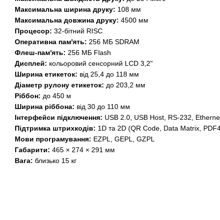
Максимальна ширина друку:
108 мм
Максимальна довжина друку:
4500 мм
Процесор:
32-бітний RISC
Оперативна пам'ять:
256 МБ SDRAM
Флеш-пам'ять:
256 МБ Flash
Дисплей:
кольоровий сенсорний LCD 3,2"
Ширина етикеток:
від 25,4 до 118 мм
Діаметр рулону етикеток:
до 203,2 мм
Ріббон:
до 450 м
Ширина ріббона:
від 30 до 110 мм
Інтерфейси підключення:
USB 2.0, USB Host, RS-232, Etherne
Підтримка штрихкодів:
1D та 2D (QR Code, Data Matrix, PDF41
Мови програмування:
EZPL, GEPL, GZPL
Габарити:
465 × 274 × 291 мм
Вага:
близько 15 кг