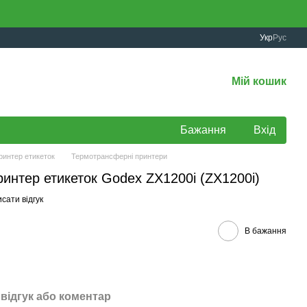
Укр
Рус
Мій кошик
Бажання
Вхід
ринтер етикеток
Термотрансферні принтери
интер етикеток Godex ZX1200i (ZX1200i)
сати відгук
В бажання
відгук або коментар