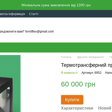
Мінімальна сума замовлення від 1200 грн
актна інформація
Статті
редзвонити вам?
fornitflex@gmail.com
Головна
Друкове обладнання
П
Термотрансферний пр
В наявності
Артикул: 6952
Напи
60 000 грн
Купити
Характеристики
Новий 