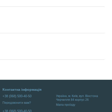
Контактна інформація
+38 (068) 500-40-50
Українa, м. Київ, вул. Вінстона
Черчилля 84 корпус 26
Передзвонити вам?
Мапа проїзду
+38 (068) 500-40-50