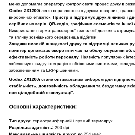
меню допомагає оператору контролювати процес друку в режим
Godex ZX1200i
легко справляється з друком товарних, транспо
виробничих етикеток.
Пристрій підтримує друк лінійних і д
серійних номерів, QR-кодів, графічних елементів та іншої
Використання термотрансферної технології дозволяє отримуват
та впливу зовнішнього середовища відбитки.
Завдяки високій швидкості друку та підтримці великих ру
принтер допомагає скоротити час на обслуговування обл
ефективність роботи персоналу.
Наявність популярних інте
забезпечує швидку інтеграцію з обліковими системами, склад
забезпеченням та ERP-рішеннями.
Godex ZX1200i стане оптимальним вибором для підприємст
стабільність, довговічність обладнання та бездоганну які
при цілодобовій експлуатації.
Основні характеристики:
Тип друку:
термотрансферний / прямий термодрук
Роздільна здатність:
203 dpi
Максимальна швидкість друку:
до 254 мм/с