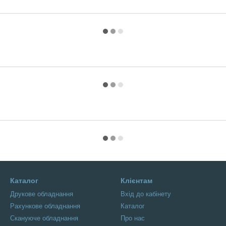
Каталог
Клієнтам
Друкове обладнання
Вхід до кабінету
Рахункове обладнання
Каталог
Скануюче обладнання
Про нас