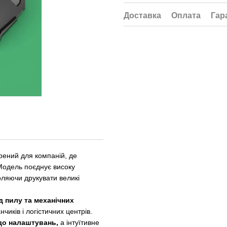
Доставка
Оплата
Гар
рений для компаній, де
Модель поєднує високу
оляючи друкувати великі
д пилу та механічних
иків і логістичних центрів.
до налаштувань,
а інтуїтивне