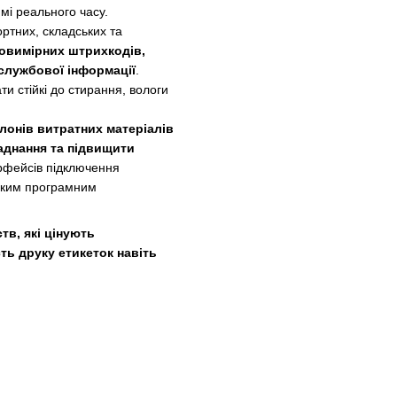
і реального часу.
ртних, складських та
вовимірних штрихкодів,
 службової інформації
.
и стійкі до стирання, вологи
лонів витратних матеріалів
аднання та підвищити
рфейсів підключення
ським програмним
в, які цінують
сть друку етикеток навіть