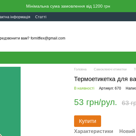
Мінімальна сума замовлення від 1200 грн
актна інформація
Статті
редзвонити вам?
fornitflex@gmail.com
Головна
Самоклеючі етикетки
Т
Термоетикетка для ва
В наявності
Артикул: 670
Напис
53 грн/рул.
63 г
Купити
Характеристики
Новий 