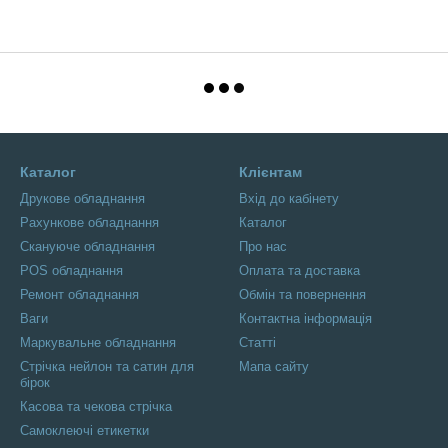
Каталог
Клієнтам
Друкове обладнання
Вхід до кабінету
Рахункове обладнання
Каталог
Скануюче обладнання
Про нас
POS обладнання
Оплата та доставка
Ремонт обладнання
Обмін та повернення
Ваги
Контактна інформація
Маркувальне обладнання
Статті
Стрічка нейлон та сатин для
Мапа сайту
бірок
Касова та чекова стрічка
Самоклеючі етикетки