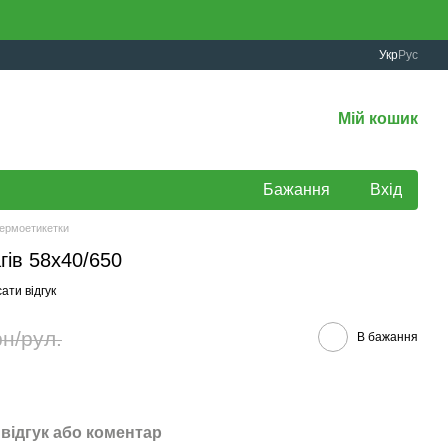
Укр
Рус
Мій кошик
Бажання
Вхід
ермоетикетки
гів 58х40/650
ати відгук
рн/рул.
В бажання
відгук або коментар