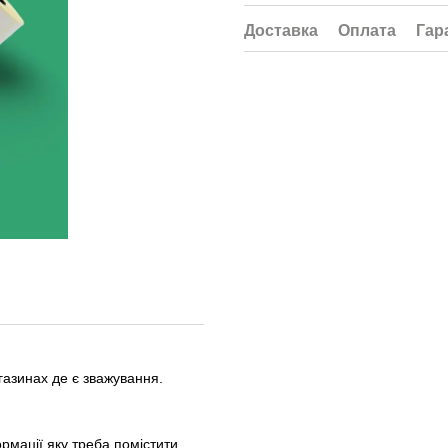
Доставка
Оплата
Гар
газинах де є зважування.
рмації яку треба помістити.