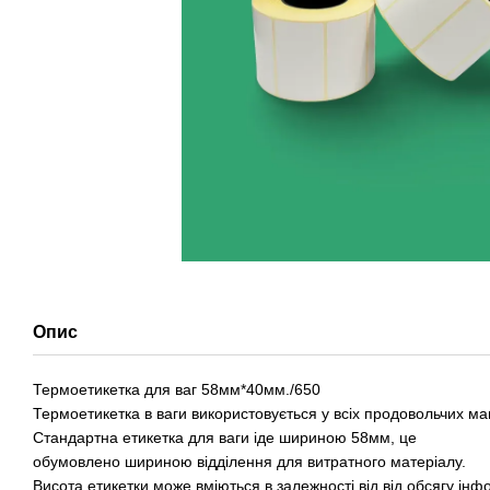
Опис
Термоетикетка для ваг 58мм*40мм./650
Термоетикетка в ваги використовується у всіх продовольчих ма
Стандартна етикетка для ваги іде шириною 58мм, це
обумовлено шириною відділення для витратного матеріалу.
Висота етикетки може вміються в залежності від від обсягу інфо