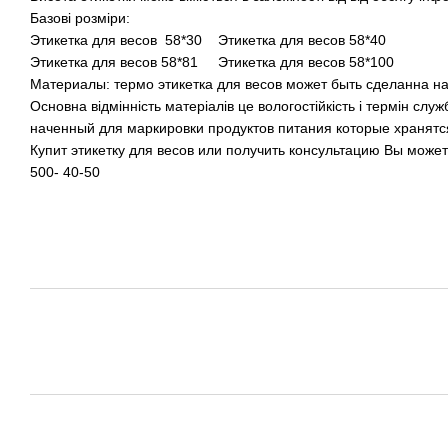
Базові розміри:
Этикетка для весов 58*30 Этикетка для весов 58*40
Этикетка для весов 58*81 Этикетка для весов 58*100
Материалы: термо этикетка для весов может быть сделанна н
Основна відмінність матеріалів це вологостійкість і термін сл
наченный для маркировки продуктов питания которые хранятс
Купит этикетку для весов или получить консультацию Вы може
500- 40-50