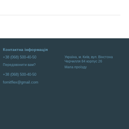
Контактна інформація
+38 (068) 500-40-50
Українa, м. Київ, вул. Вінстона
Черчилля 84 корпус 26
Передзвонити вам?
Мапа проїзду
+38 (068) 500-40-50
fornitflex@gmail.com