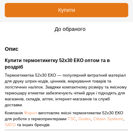
Купити
До обраного
Опис
Купити термоетикетку 52х30 ЕКО оптом та в
роздріб
Термоетикетка 52х30 ЕКО — популярний витратний матеріал
для друку штрих-кодів, цінників, маркування товарів та
логістичних наліпок. Завдяки компактному розміру та якісному
термошару етикетки забезпечують чіткий друк і підходять для
магазинів, складів, аптек, інтернет-магазинів та служб
доставки.
Компанія
Форніт
виготовляє якісні термоетикетки 52х30 ЕКО
для роботи з термопринтерами
TSC
,
Godex
,
Citizen Systems
,
SATO
та інших брендів.