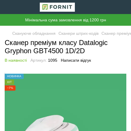
Мінімальна сума замовлення від 1200 грн
Скануюче обладнання
Сканери штрих-кодів
Сканер преміу
Сканер преміум класу Datalogic
Gryphon GBT4500 1D/2D
В наявності
Артикул:
1095
Написати відгук
НОВИНКА
ХІТ
−7%