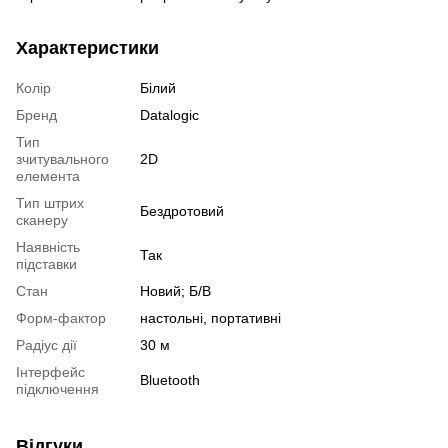
Характеристики
Колір
Білий
Бренд
Datalogic
Тип
зчитувального
2D
елемента
Тип штрих
Бездротовий
сканеру
Наявність
Так
підставки
Стан
Новий; Б/В
Форм-фактор
настольні, портативні
Радіус дії
30 м
Інтерфейс
Bluetooth
підключення
Відгуки