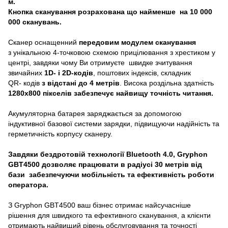
м.
Кнопка сканування розрахована що найменше на 10 000
000 сканувань.
Сканер оснащенний
передовим модулем сканування
з унікальною 4-точковою схемою прицілювання з хрестиком у
центрі, завдяки чому Ви отримуєте швидке зчитування
звичайних
1D- і 2D-кодів
, поштових індексів, складник
QR- кодів
з відстані до 4 метрів
. Висока роздільна здатність
1280х800 пікселів забезпечує найвищу точність читання.
Акумуляторна батарея заряджається за допомогою
індуктивної базової системи зарядки, підвищуючи надійність та
герметичність корпусу сканеру.
Завдяки бездротовій технології Bluetooth 4.0, Gryphon
GBT4500 дозволяє працювати в радіусі 30 метрів від
бази забезпечуючи мобільність та ефективність роботи
оператора.
З Gryphon GBT4500 ваш бізнес отримає найсучасніше
рішення для швидкого та ефективного сканування, а клієнти
отримають найвищий рівень обслуговування та точності