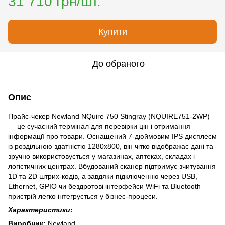
31 710 грн/шт.
Купити
До обраного
Опис
Прайс-чекер Newland NQuire 750 Stingray (NQUIRE751-2WP)
— це сучасний термінал для перевірки цін і отримання
інформації про товари. Оснащений 7-дюймовим IPS дисплеєм
із роздільною здатністю 1280x800, він чітко відображає дані та
зручно використовується у магазинах, аптеках, складах і
логістичних центрах. Вбудований сканер підтримує зчитування
1D та 2D штрих-кодів, а завдяки підключенню через USB,
Ethernet, GPIO чи бездротові інтерфейси WiFi та Bluetooth
пристрій легко інтегрується у бізнес-процеси.
Характеристики:
Виробник:
Newland