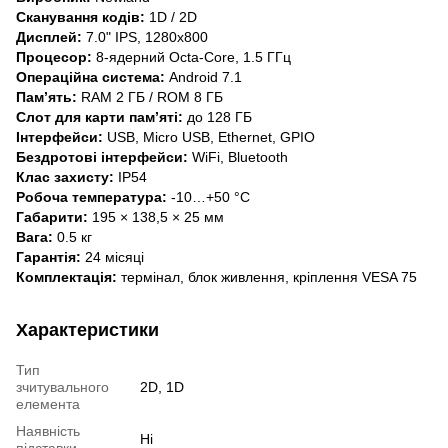
Сканування кодів:
1D / 2D
Дисплей:
7.0" IPS, 1280x800
Процесор:
8-ядерний Octa-Core, 1.5 ГГц
Операційна система:
Android 7.1
Пам’ять:
RAM 2 ГБ / ROM 8 ГБ
Слот для карти пам’яті:
до 128 ГБ
Інтерфейси:
USB, Micro USB, Ethernet, GPIO
Бездротові інтерфейси:
WiFi, Bluetooth
Клас захисту:
IP54
Робоча температура:
-10…+50 °C
Габарити:
195 × 138,5 × 25 мм
Вага:
0.5 кг
Гарантія:
24 місяці
Комплектація:
термінал, блок живлення, кріплення VESA 75
Характеристики
Тип
зчитувального
2D, 1D
елемента
Наявність
Ні
підставки