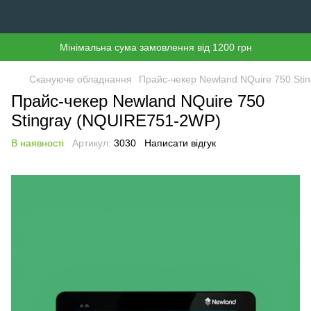
Мінімальна сума замовлення від 1200 грн
Скануюче обладнання
Прайс-чекер Newland NQuire 750 St
Прайс-чекер Newland NQuire 750
Stingray (NQUIRE751-2WP)
В наявності
Артикул:
3030
Написати відгук