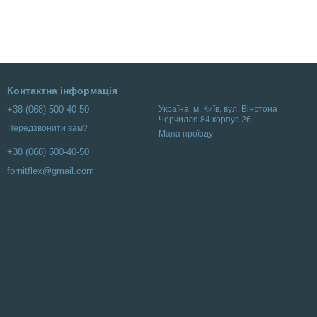
Контактна інформація
+38 (068) 500-40-50
Українa, м. Київ, вул. Вінстона
Черчилля 84 корпус 26
Передзвонити вам?
Мапа проїзду
+38 (068) 500-40-50
fornitflex@gmail.com