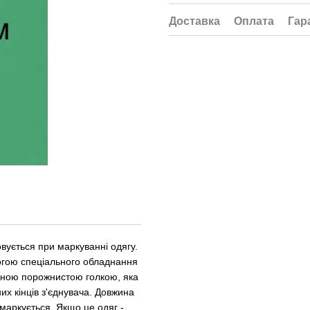
Доставка
Оплата
Гар
овується при маркуванні одягу.
могою спеціального обладнання
льною порожнистою голкою, яка
их кінців з'єднувача. Довжина
 маркується. Якщо це одяг -