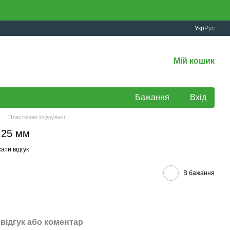
Укр
Рус
Мій кошик
Бажання
Вхід
Пластикові зʼєднувачі
 25 мм
ати відгук
В бажання
відгук або коментар