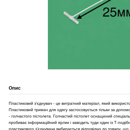
Опис
Пластиковий з'єднувач - це витратний матеріал, який використ
Пластиковий тримач для одягу застосовується тільки за допо
- голчастого пістолета. Голчастий пістолет оснащений спеціа
пробиває інформаційний ярлик і заводить туди один із Т-подібн
пластикового з'єднувача вибирається відповідно до товару, що