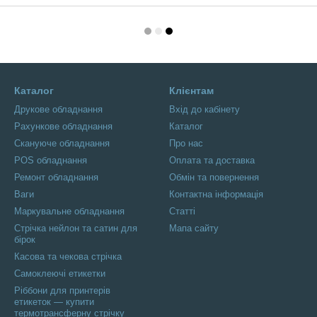
Каталог
Клієнтам
Друкове обладнання
Вхід до кабінету
Рахункове обладнання
Каталог
Скануюче обладнання
Про нас
POS обладнання
Оплата та доставка
Ремонт обладнання
Обмін та повернення
Ваги
Контактна інформація
Маркувальне обладнання
Статті
Стрічка нейлон та сатин для
Мапа сайту
бірок
Касова та чекова стрічка
Самоклеючі етикетки
Ріббони для принтерів
етикеток — купити
термотрансферну стрічку