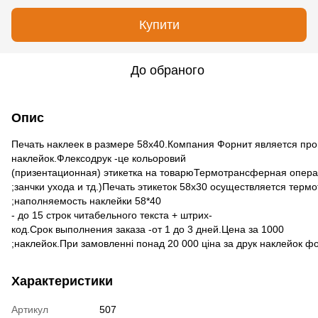
Купити
До обраного
Опис
Печать наклеек в размере 58х40.Компания Форнит является про
наклейок.Флексодрук -це кольоровий
(призентационная) этикетка на товарюТермотрансферная опера
;занчки ухода и тд.)Печать этикеток 58х30 осуществляется тер
;наполняемость наклейки 58*40
- до 15 строк читабельного текста + штрих-
код.Срок выполнения заказа -от 1 до 3 дней.Цена за 1000
;наклейок.При замовленні понад 20 000 ціна за друк наклейок ф
Характеристики
Артикул
507