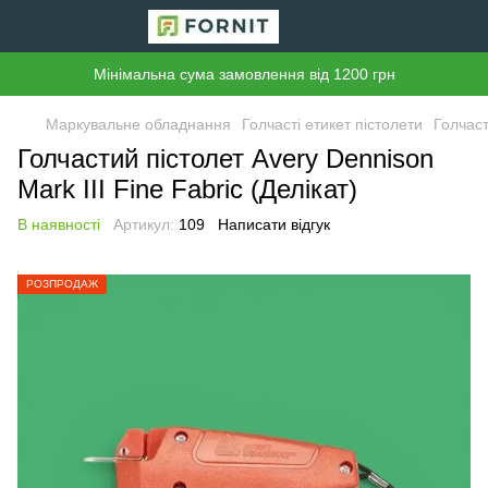
Мінімальна сума замовлення від 1200 грн
Маркувальне обладнання
Голчасті етикет пістолети
Голчаст
Голчастий пістолет Avery Dennison
Mark III Fine Fabric (Делікат)
В наявності
Артикул:
109
Написати відгук
РОЗПРОДАЖ