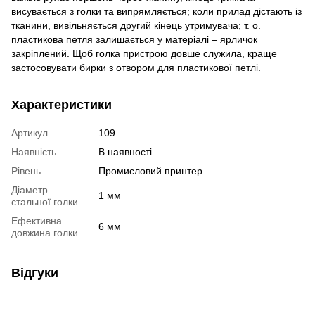
висувається з голки та випрямляється; коли прилад дістають із
тканини, вивільняється другий кінець утримувача; т. о.
пластикова петля залишається у матеріалі – ярличок
закріплений. Щоб голка пристрою довше служила, краще
застосовувати бирки з отвором для пластикової петлі.
Характеристики
Артикул
109
Наявність
В наявності
Рівень
Промисловий принтер
Діаметр
1 мм
стальної голки
Ефективна
6 мм
довжина голки
Відгуки