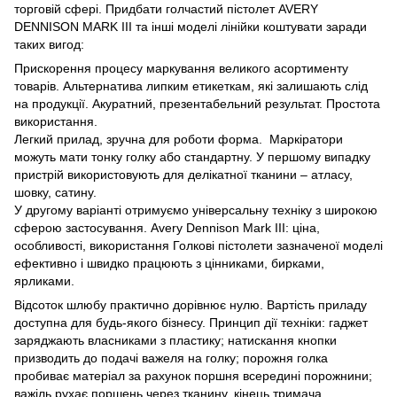
торговій сфері. Придбати голчастий пістолет AVERY
DENNISON MARK III та інші моделі лінійки коштувати заради
таких вигод:
Прискорення процесу маркування великого асортименту
товарів. Альтернатива липким етикеткам, які залишають слід
на продукції. Акуратний, презентабельний результат. Простота
використання.
Легкий прилад, зручна для роботи форма. Маркіратори
можуть мати тонку голку або стандартну. У першому випадку
пристрій використовують для делікатної тканини – атласу,
шовку, сатину.
У другому варіанті отримуємо універсальну техніку з широкою
сферою застосування. Avery Dennison Mark III: ціна,
особливості, використання Голкові пістолети зазначеної моделі
ефективно і швидко працюють з цінниками, бирками,
ярликами.
Відсоток шлюбу практично дорівнює нулю. Вартість приладу
доступна для будь-якого бізнесу. Принцип дії техніки: гаджет
заряджають власниками з пластику; натискання кнопки
призводить до подачі важеля на голку; порожня голка
пробиває матеріал за рахунок поршня всередині порожнини;
важіль рухає поршень через тканину, кінець тримача