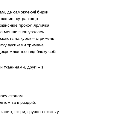
ам, де самоклеючі бирки
 тканин, хутра тощо.
здійснює прокол ярличка,
лка менше зношувалась.
искають на курок – стрижень
кетку вусиками тримача
докремлюється від блоку собі
и тканинами, другі – з
ласу економ.
оптом та в роздріб.
канин, шкіри; зручно лежить у