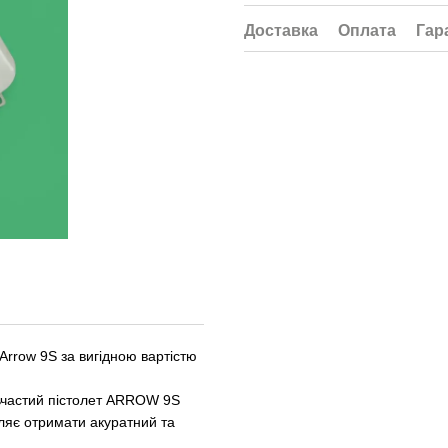
Доставка
Оплата
Гар
Arrow 9S за вигідною вартістю
льчастий пістолет ARROW 9S
ляє отримати акуратний та