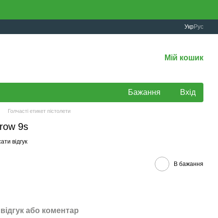
Укр
Рус
Мій кошик
Бажання
Вхід
Голчасті етикет пістолети
row 9s
ати відгук
В бажання
відгук або коментар