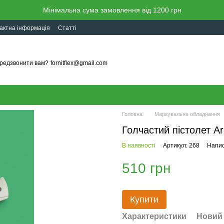
Мінімальна сума замовлення від 1200 грн
актна інформація
Статті
редзвонити вам?
fornitflex@gmail.com
Головна
Маркувальне обладнання
Голчастий пістолет Ar
В наявності
Артикул: 268
Напис
510 грн
Купити
Характеристики
Новий 