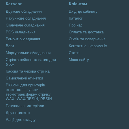
Каталог
Клієнтам
Друкове обладнання
Вхід до кабінету
Рахункове обладнання
Каталог
Скануюче обладнання
Про нас
POS обладнання
Оплата та доставка
Ремонт обладнання
Обмін та повернення
Ваги
Контактна інформація
Маркувальне обладнання
Статті
Стрічка нейлон та сатин для
Мапа сайту
бірок
Касова та чекова стрічка
Самоклеючі етикетки
Ріббони для принтерів
етикеток — купити
термотрансферну стрічку
WAX, WAX/RESIN, RESIN
Пакувальні матеріали
Друк етикеток
Рації для складу