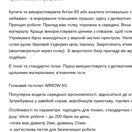
Купити та використовувати Arrow 9S або аналоги оптимально т
небажані - в маркування плюшевих іграшок, одягу з делікатних
Принцип роботи: Прилад має голку, порожню в середині. Вона 
матеріалу. Краще використовувати цінники з отвором, щоб го
Утримувачі бірок знаходяться у верхній частині пристрою. Нат
голки рухає бірковий з'єднувач крізь тканину. Закріплюють ети
(виштовхуються через голку). Зі зворотного боку приладу він ві
подібних.
Є тонкі та стандартні голки. Перші використовують з делікатним
щільними матеріалами, в'язанням та ін.
Голковий пістолет ARROW 9S:
Популярна модель середньої ергономічності, відноситься до к
Затребувана у швейній справі, виробництві трикотажу, торгівлі 
Особливості та параметри: підходить для тонких, стандартних т
руці; обсяг роботи – до 200 бірок на день;
-голка має діаметр 2мм, довжину 21мм;
-є зап'ясткова петля для безпечнішої роботи.