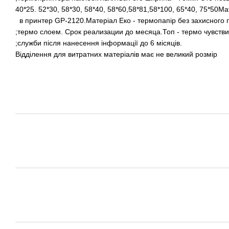
40*25. 52*30, 58*30, 58*40, 58*60,58*81,58*100, 65*40, 75*50
в принтер GP-2120.Матеріал Еко - термопапір без захисного 
;термо слоем. Срок реализации до месяца.Топ - термо чувств
;служби після нанесення інформації до 6 місяців.
Відділення для витратних матеріалів має не великий розмір