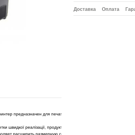
Доставка
Оплата
Гар
интер предназначен для печати графики, текста, штрих-
тки швидкої реалізації, продукти харчування
воляет расширить размерную сетку этикеток до размера 70мм.Дост