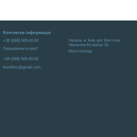
Контактна інформація
+38 (068) 500-40-50
Українa, м. Київ, вул. Вінстона
Черчилля 84 корпус 26
Передзвонити вам?
Мапа проїзду
+38 (068) 500-40-50
fornitflex@gmail.com