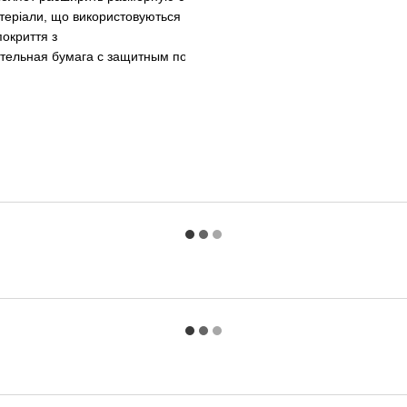
Матеріали, що використовуються
покриття з
ительная бумага с защитным покрытием - высокая стойкость к влаг