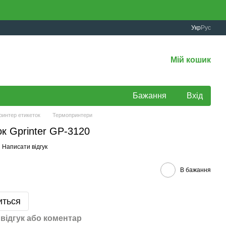
Укр
Рус
Мій кошик
Бажання
Вхід
ринтер етикеток
Термопринтери
к Gprinter GP-3120
Написати відгук
В бажання
иться
відгук або коментар