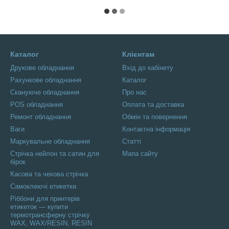
Каталог
Клієнтам
Друкове обладнання
Вхід до кабінету
Рахункове обладнання
Каталог
Скануюче обладнання
Про нас
POS обладнання
Оплата та доставка
Ремонт обладнання
Обмін та повернення
Ваги
Контактна інформація
Маркувальне обладнання
Статті
Стрічка нейлон та сатин для
Мапа сайту
бірок
Касова та чекова стрічка
Самоклеючі етикетки
Ріббони для принтерів
етикеток — купити
термотрансферну стрічку
WAX, WAX/RESIN, RESIN