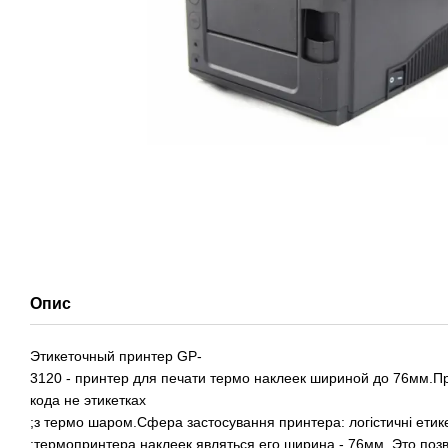
Опис
Этикеточный принтер GP-
3120 - принтер для печати термо наклеек шириной до 76мм.Пр
кода не этикетках
;з термо шаром.Сфера застосування принтера: логістичні етике
;термопринтера наклеек являться его ширина - 76мм. Это поз