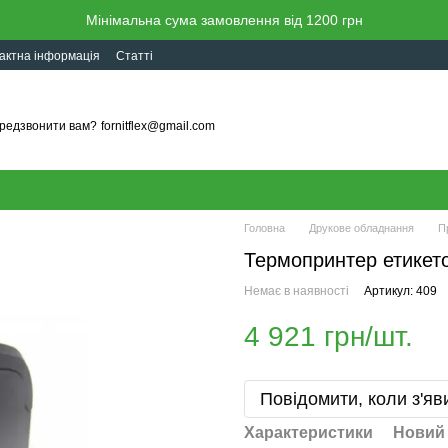
Мінімальна сума замовлення від 1200 грн
актна інформація
Статті
редзвонити вам?
fornitflex@gmail.com
Головна
Друкове обладнання
П
Термопринтер етикето
Немає в наявності
Артикул: 409
4 921 грн/шт.
Повідомити, коли з'яв
Характеристики
Новий 