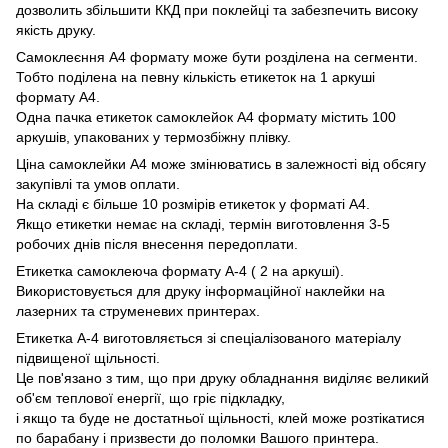
дозволить збільшити ККД при поклейці та забезпечить високу
якість друку.
Самоклеєння А4 формату може бути розділена на сегменти.
Тобто поділена на певну кількість етикеток на 1 аркуші
формату А4.
Одна пачка етикеток самоклейок А4 формату містить 100
аркушів, упакованих у термозбіжну плівку.
Ціна самоклейки А4 може змінюватись в залежності від обсягу
закупівлі та умов оплати.
На складі є більше 10 розмірів етикеток у форматі А4.
Якщо етикетки немає на складі, термін виготовлення 3-5
робочих днів після внесення передоплати.
Етикетка самоклеюча формату А-4 ( 2 на аркуші).
Використовується для друку інформаційної наклейки на
лазерних та струменевих принтерах.
Етикетка А-4 виготовляється зі спеціалізованого матеріалу
підвищеної щільності.
Це пов'язано з тим, що при друку обладнання виділяє великий
об'єм теплової енергії, що гріє підкладку,
і якщо та буде не достатньої щільності, клей може розтікатися
по барабану і призвести до поломки Вашого принтера.