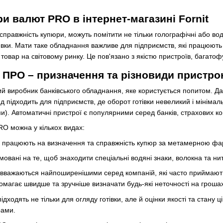
и валют PRO в інтернет-магазині Fornit
 справжність купюри, можуть помітити не тільки голографічні або во
и. Мати таке обладнання важливе для підприємств, які працюють з 
овар на світовому ринку. Це пов'язано з якістю пристроїв, багатоф
 ПРО – призначення та різновиди пристр
 виробник банківського обладнання, яке користується попитом. Дат
ид підходить для підприємств, де оборот готівки невеликий і мінім
и). Автоматичні пристрої є популярними серед банків, страхових ко
RO можна у кількох видах:
 працюють на визначення та справжність купюр за метамерною фарб
овані на те, щоб знаходити спеціальні водяні знаки, волокна та нитк
вважаються найпоширенішими серед компаній, які часто приймають вел
омагає швидше та зручніше визначати будь-які неточності на гроша
ідходять не тільки для огляду готівки, але й оцінки якості та стану
рами.