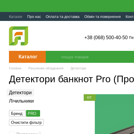
Перейти до основного контенту
Каталог
Про нас
Оплата та доставка
Обмін та повернення
Конт
+38 (068) 500-40-50
Пе
Каталог
Головна
Рахункове обладнання
Детектори
Детектори банкнот Pro (Про
Детектори
ХІТ
Лічильники
Бренд:
PRO
Очистити фільтр
0