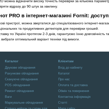
O можна відзначити високу точність перевірки за кількома парамет
ряти відразу до 90 штук за хвилину.
от PRO в інтернет-магазині Fornit: доступн
ові пристрої, можна звертатися до спеціалізованого інтернет-магаз
ціональних та продуктивних детекторів для перевірки грошей.
авку по Україні протягом 2-3 днів, гарантуємо їхню довговічність т
вибрати оптимальний варіант техніки під вимоги.
Каталог
Клієнтам
Друкове обладнання
Вхід до кабінету
Рахункове обладнання
Каталог
Скануюче обладнання
Про нас
POS обладнання
Оплата та доставка
Ремонт обладнання
Обмін та повернення
Ваги
Контактна інформація
Маркувальне обладнання
Статті
Стрічка нейлон та сатин для
Мапа сайту