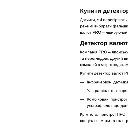
Купити детектор
Датчики, які перевіряють
режимі вибирати фальшивк
валют PRO – лідируючий т
Детектор валют
Компанія PRO – японський
та переглядові. Другий в
компаній з мікрокредитам
Купити детектор валют P
Інфрачервоні датчики
Ультрафіолетові спрям
Комбіновані пристрої 
ультрафіолет, що доп
Крім того, пристрої ПРО п
спеціальні мітки та голог