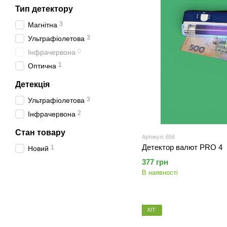
Тип детектору
3
Магнітна
3
Ультрафіолетова
0
Інфрачервона
1
Оптична
Детекція
3
Ультрафіолетова
2
Інфрачервона
Стан товару
Артикул: 656
Детектор валют PRO 4
1
Новий
377 грн
В наявності
ХІТ