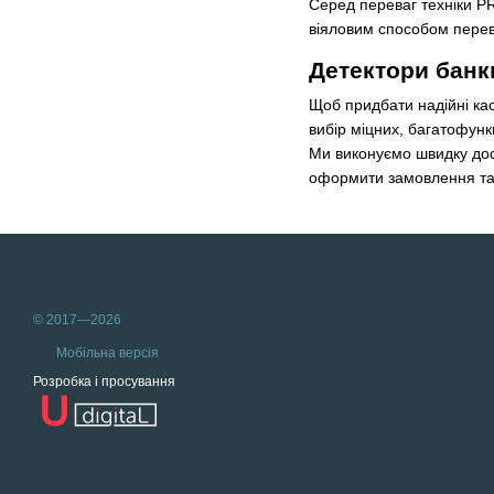
Серед переваг техніки PR
віяловим способом переві
Детектори банкн
Щоб придбати надійні кас
вибір міцних, багатофунк
Ми виконуємо швидку дост
оформити замовлення та 
© 2017—2026
Мобільна версія
Розробка і просування