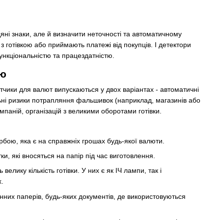
дяні знаки, але й визначити неточності та автоматичному
готівкою або приймають платежі від покупців. І детектори
ункціональністю та працездатністю.
ою
чики для валют випускаються у двох варіантах - автоматичні
альні ризики потрапляння фальшивок (наприклад, магазинів або
мпаній, організацій з великими оборотами готівки.
ою, яка є на справжніх грошах будь-якої валюти.
и, які вносяться на папір під час виготовлення.
ику кількість готівки. У них є як ІЧ лампи, так і
х.
 цінних паперів, будь-яких документів, де використовуються