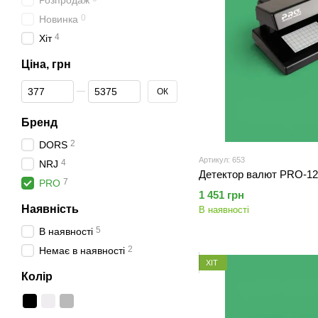
Розпродаж
0
Новинка
4
Хіт
Ціна, грн
Від Ціна, грн
До Ціна, грн
ОК
Бренд
2
DORS
Артикул: 653
4
NRJ
Детектор валют PRO-1
7
PRO
1 451 грн
Наявність
В наявності
5
В наявності
2
Немає в наявності
ХІТ
Колір