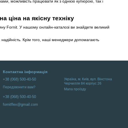
рами, можливість працювати як з однією купюрою, так і
а ціна на якісну техніку
ину Fornit. У нашому онлайн-каталозі ви знайдете великий
а надійність. Крім того, наші менеджери допомагають
Контактна інформація
+38 (068) 500-40-50
Українa, м. Київ, вул. Вінстона
Черчилля 84 корпус 26
Передзвонити вам?
Мапа проїзду
+38 (068) 500-40-50
fornitflex@gmail.com