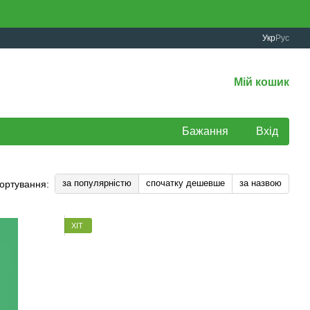
Укр
Рус
Мій кошик
Бажання
Вхід
за популярністю
спочатку дешевше
за назвою
ортування:
ХІТ