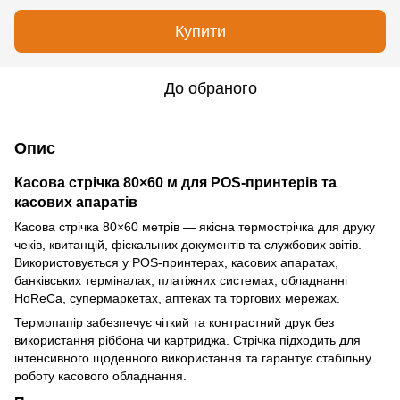
Купити
До обраного
Опис
Касова стрічка 80×60 м для POS-принтерів та
касових апаратів
Касова стрічка 80×60 метрів — якісна термострічка для друку
чеків, квитанцій, фіскальних документів та службових звітів.
Використовується у POS-принтерах, касових апаратах,
банківських терміналах, платіжних системах, обладнанні
HoReCa, супермаркетах, аптеках та торгових мережах.
Термопапір забезпечує чіткий та контрастний друк без
використання ріббона чи картриджа. Стрічка підходить для
інтенсивного щоденного використання та гарантує стабільну
роботу касового обладнання.