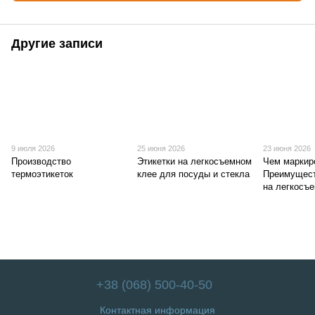
Другие записи
9 июля 2026
25 июня 2026
23 июня 2026
Производство
Этикетки на легкосъемном
Чем маркир
термоэтикеток
клее для посуды и стекла
Преимущест
на легкосъ
+38 (068) 500-40-50
Контактная информация