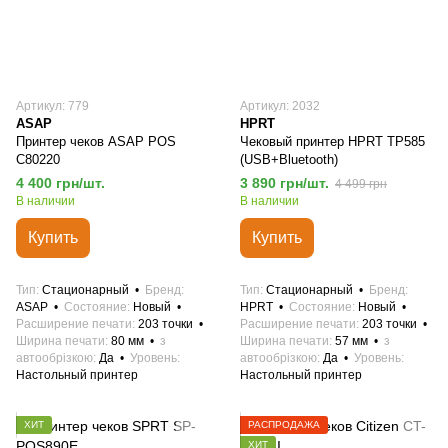
Артикул: 779
Артикул: 2032
ASAP
HPRT
Принтер чеков ASAP POS
Чековый принтер HPRT TP585
C80220
(USB+Bluetooth)
4 400 грн/шт.
3 890 грн/шт.
4 499 грн
В наличии
В наличии
Купить
Купить
Тип
Стационарный
Бренд
Тип
Стационарный
Бренд
ASAP
Состояние
Новый
HPRT
Состояние
Новый
Расширение печати
203 точки
Расширение печати
203 точки
Ширина печати
80 мм
з
Ширина печати
57 мм
з
автообрізкою
Да
Уровень
автообрізкою
Да
Уровень
Настольный принтер
Настольный принтер
ХИТ
РАСПРОДАЖА
ХИТ