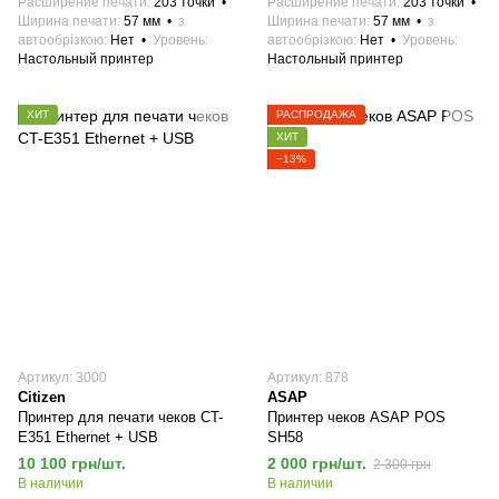
Расширение печати
203 точки
Расширение печати
203 точки
Ширина печати
57 мм
з
Ширина печати
57 мм
з
автообрізкою
Нет
Уровень
автообрізкою
Нет
Уровень
Настольный принтер
Настольный принтер
ХИТ
РАСПРОДАЖА
ХИТ
−13%
Артикул: 3000
Артикул: 878
Citizen
ASAP
Принтер для печати чеков CT-
Принтер чеков ASAP POS
E351 Ethernet + USB
SH58
10 100 грн/шт.
2 000 грн/шт.
2 300 грн
В наличии
В наличии