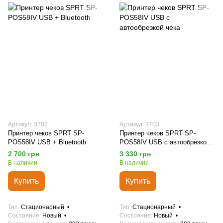
Артикул: 3702
Артикул: 3703
Принтер чеков SPRT SP-
Принтер чеков SPRT SP-
POS58IV USB + Bluetooth
POS58IV USB с автообрезкой
чека
2 700 грн
3 330 грн
В наличии
В наличии
Купить
Купить
Тип
Стационарный
Тип
Стационарный
Состояние
Новый
Состояние
Новый