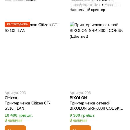
Ширина печати
80 мм
з
автообрізкою
Нет
Уровень
Настольный принтер
РАСПРОДАЖА
Артикул: 203
Артикул: 298
Citizen
BIXOLON
Принтер чеков Citizen CT-
Принтер чеков сетевой
S310II LAN
BIXOLON SRP-330II COESK
(Ethernet)
10 400 грн/шт.
9 300 грн/шт.
В наличии
В наличии