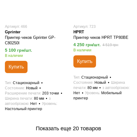
Артикул: 466
Артикул: 723
Gprinter
HPRT
Принтер чеков Gprinter GP-
Принтер чеков HPRT TP80BE
C80250I
4 250 грн/шт.
4 519 грн
5 100 грн/шт.
В наличии
В наличии
Купить
Купить
Тип
Стационарный
Состояние
Новый
Ширина
Тип
Стационарный
печати
80 мм
з автообрізкою
Состояние
Новый
Нет
Уровень
Мобильный
Расширение печати
203 точки
принтер
Ширина печати
80 мм
з
автообрізкою
Нет
Уровень
Настольный принтер
Показать еще 20 товаров