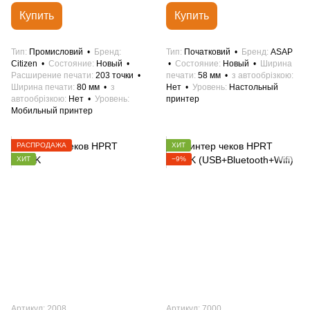
Купить
Купить
Тип
Промисловий
Бренд
Тип
Початковий
Бренд
ASAP
Citizen
Состояние
Новый
Состояние
Новый
Ширина
Расширение печати
203 точки
печати
58 мм
з автообрізкою
Ширина печати
80 мм
з
Нет
Уровень
Настольный
автообрізкою
Нет
Уровень
принтер
Мобильный принтер
РАСПРОДАЖА
ХИТ
ХИТ
−9%
Артикул: 2008
Артикул: 7000