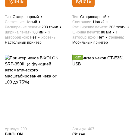
Купить
Купить
Тип
Стационарный
Тип
Стационарный
Состояние
Новый
Состояние
Новый
Расширение печати
203 точки
Расширение печати
203 точки
Ширина печати
80 мм
з
Ширина печати
80 мм
з
автообрізкою
Нет
Уровень
автообрізкою
Нет
Уровень
Настольный принтер
Мобильный принтер
ХИТ
Артикул: 299
Артикул: 407
BIXOLON
Citizen