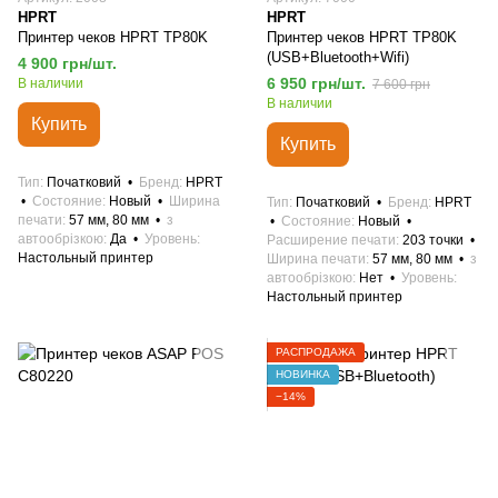
HPRT
HPRT
Принтер чеков HPRT TP80K
Принтер чеков HPRT TP80K
(USB+Bluetooth+Wifi)
4 900 грн/шт.
6 950 грн/шт.
В наличии
7 600 грн
В наличии
Купить
Купить
Тип
Початковий
Бренд
HPRT
Состояние
Новый
Ширина
Тип
Початковий
Бренд
HPRT
печати
57 мм, 80 мм
з
Состояние
Новый
автообрізкою
Да
Уровень
Расширение печати
203 точки
Настольный принтер
Ширина печати
57 мм, 80 мм
з
автообрізкою
Нет
Уровень
Настольный принтер
РАСПРОДАЖА
НОВИНКА
−14%