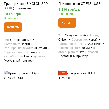
Принтер чеков BIXOLON SRP-
Принтер чеков CT-E351 USB
350III (с функцией
9 190 грн/шт.
автоматического
10 150 грн
В наличии
масштабирования чека от 100
В наличии
до 75%)
Купить
Купить
Тип
Стационарный
Бренд
Citizen
Состояние
Новый
Тип
Стационарный
Расширение печати
203 точки
Состояние
Новый
Ширина печати
80 мм
з
Расширение печати
203 точки
автообрізкою
Нет
Уровень
Ширина печати
80 мм
з
Настольный принтер
автообрізкою
Нет
Уровень
Мобильный принтер
−6%