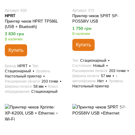
Артикул: 930
Артикул: 370
HPRT
Принтер чеков SPRT SP-
Принтер чеков HPRT TP586L
POS58IV USB
(USB + Bluetooth)
1 750 грн
3 830 грн
В наличии
В наличии
Купить
Купить
Тип
Стационарный
Состояние
Новый
Бренд
HPRT
Тип
Расширение печати
203 точки
Стационарный
Уровень
Ширина печати
57 мм
з
Настольный принтер
автообрізкою
Нет
Уровень
Расширение печати
203 точки
Настольный принтер
Ширина печати
58 мм
Класс
оборудования
Стационарный