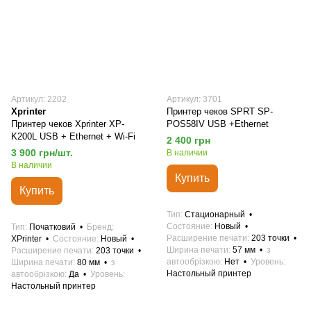
Артикул: 2202
Артикул: 3701
Xprinter
Принтер чеков SPRT SP-
Принтер чеков Xprinter XP-
POS58IV USB +Ethernet
K200L USB + Ethernet + Wi-Fi
2 400 грн
3 900 грн/шт.
В наличии
В наличии
Купить
Купить
Тип
Стационарный
Состояние
Новый
Тип
Початковий
Бренд
Расширение печати
203 точки
XPrinter
Состояние
Новый
Ширина печати
57 мм
з
Расширение печати
203 точки
автообрізкою
Нет
Уровень
Ширина печати
80 мм
з
Настольный принтер
автообрізкою
Да
Уровень
Настольный принтер