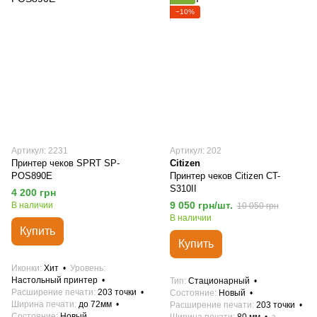
−10%
Артикул: 2231
Артикул: 202
Принтер чеков SPRT SP-
Citizen
POS890E
Принтер чеков Citizen CT-
S310II
4 200 грн
9 050 грн/шт.
В наличии
10 050 грн
В наличии
Купить
Купить
Иконки
Хит
Уровень
Настольный принтер
Тип
Стационарный
Расширение печати
203 точки
Состояние
Новый
Ширина печати
до 72мм
Расширение печати
203 точки
Состояние
Новый