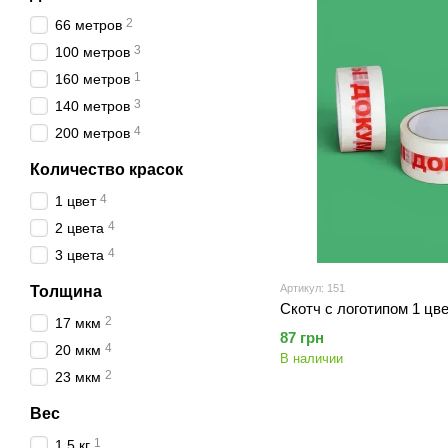
2
66 метров
3
100 метров
1
160 метров
3
140 метров
4
200 метров
Количество красок
4
1 цвет
4
2 цвета
4
3 цвета
Артикул: 151
Толщина
Скотч с логотипом 1 цв
2
17 мкм
87 грн
4
20 мкм
В наличии
2
23 мкм
Вес
1
1,5 кг