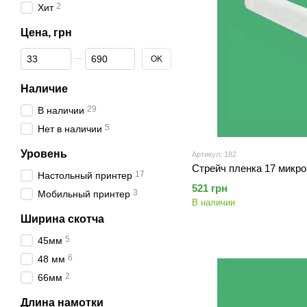
2
Хит
Цена, грн
От Цена, грн
До Цена, грн
OK
Наличие
29
В наличии
5
Нет в наличии
Уровень
Артикул: 182
Стрейч пленка 17 микрон
17
Настольный принтер
521 грн
3
Мобильный принтер
В наличии
Ширина скотча
5
45мм
6
48 мм
2
66мм
Длина намотки