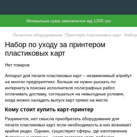
Мінімальна сума замовлення від 1200 грн
Печатное оборудование
Принтера пластиковых карт
Набор
Набор по уходу за принтером
пластиковых карт
Нет товаров
Аппарат для печати пластиковых карт – незаменимый атрибут
на многих предприятиях. Больше не нужно рыскать по
интернету в поисках исполнителя полиграфных работ,
оплачивать доставку, соглашаться на невыгодные условия,
когда можно наладить выпуск карт прямо на месте.
Кому стоит купить карт-принтер
Разумеется, нет смысла приобретать оборудование для
печати пластиковых карт, если необходимость в них возникает
крайне редко. Однако, существуют сферы, где изготовление
фирменных карточек – неотъемлемая часть рабочего