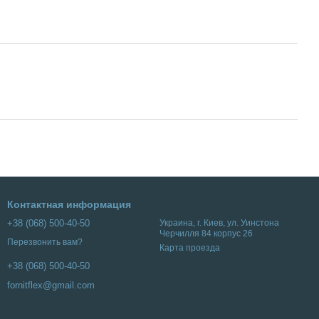
Контактная информация
+38 (068) 500-40-50
Украина, г. Киев, ул. Уинстона
Черчилля 84 корпус 26
Перезвонить вам?
Карта проезда
+38 (068) 500-40-50
fornitflex@gmail.com