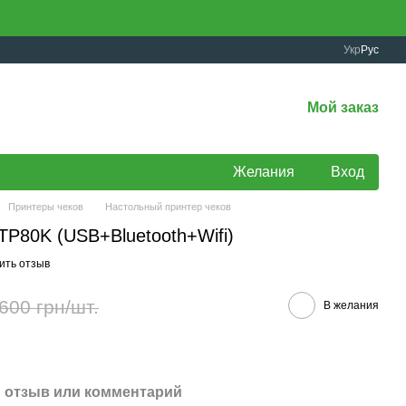
Укр
Рус
Мой заказ
Желания
Вход
Принтеры чеков
Настольный принтер чеков
TP80K (USB+Bluetooth+Wifi)
ить отзыв
600 грн/шт.
В желания
 отзыв или комментарий