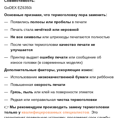
Совместимость:
GoDEX EZ6350i
Основные признаки, что термоголовку пора заменить:
Появились
полосы или пробелы
в печати
Печать стала
нечёткой или неровной
Не все символы
или штрихкоды печатаются полностью
После чистки термоголовки
качество печати не
улучшается
Принтер выдает
ошибку печати
или сообщение об
износе головки (в современных моделях)
Дополнительные факторы, ускоряющие износ:
Использование
низкокачественной бумаги
или риббонов
Повышенная
скорость печати
Грязь, пыль
или клей на поверхности этикеток
Редкая или неправильная
чистка термоголовки
👉
Мы рекомендуем производить замену термоголовки
только у
квалифицированных специалистов
.
Это
гарантирует правильную установку, продлевает срок службы