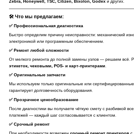
Zebra, Honeywell, TSC, Citizen, Bixolon, Godex
и других.
🛠️ Что мы предлагаем:
✅ Профессиональная диагностика
Быстро определим причину неисправности: механический изно
электроникой или программным обеспечением.
✅ Ремонт любой сложности
От мелкого ремонта до полной замены узлов — решаем всё. 
этикеток, чековыми, POS- и карт-принтерами
.
✅ Оригинальные запчасти
Мы используем только оригинальные или сертифицированные 
гарантирует долговечность оборудования.
✅ Прозрачное ценообразование
После диагностики вы получаете чёткую смету с разбивкой все
платежей — каждый шаг согласовывается с клиентом.
✅ Срочный ремонт
При необходимости возможен
срочный ремонт принтеров
с