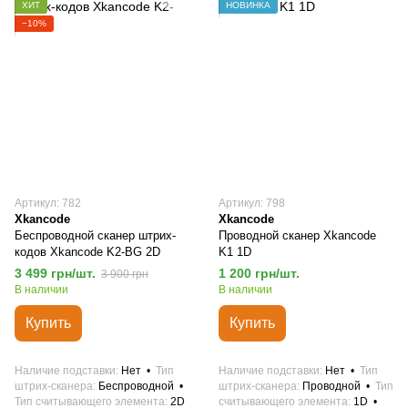
ХИТ
НОВИНКА
−10%
Артикул: 782
Артикул: 798
Xkancode
Xkancode
Беспроводной сканер штрих-
Проводной сканер Xkancode
кодов Xkancode K2-BG 2D
K1 1D
3 499 грн/шт.
1 200 грн/шт.
3 900 грн
В наличии
В наличии
Купить
Купить
Наличие подставки
Нет
Тип
Наличие подставки
Нет
Тип
штрих-сканера
Беспроводной
штрих-сканера
Проводной
Тип
Тип считывающего элемента
2D
считывающего элемента
1D