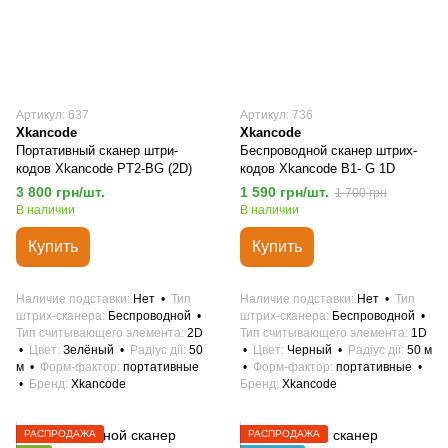
Артикул: 637
Артикул: 736
Xkancode
Xkancode
Портативный сканер штри-
Беспроводной сканер штрих-
кодов Xkancode PT2-BG (2D)
кодов Xkancode B1- G 1D
3 800 грн/шт.
1 590 грн/шт.
1 700 грн
В наличии
В наличии
Купить
Купить
Наличие подставки
Нет
Тип
Наличие подставки
Нет
Тип
штрих-сканера
Беспроводной
штрих-сканера
Беспроводной
Тип считывающего элемента
2D
Тип считывающего элемента
1D
Цвет
Зелёный
Радіус дії
50
Цвет
Черный
Радіус дії
50 м
м
Форм-фактор
портативные
Форм-фактор
портативные
Бренд
Xkancode
Бренд
Xkancode
РАСПРОДАЖА
РАСПРОДАЖА