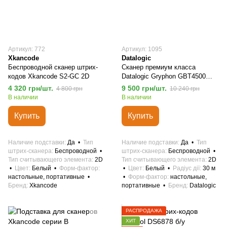
Артикул: 772
Артикул: 1095
Xkancode
Datalogic
Беспроводной сканер штрих-
Сканер премиум класса
кодов Xkancode S2-GC 2D
Datalogic Gryphon GBT4500
1D/2D
4 320 грн/шт.
9 500 грн/шт.
4 800 грн
10 240 грн
В наличии
В наличии
Купить
Купить
Наличие подставки
Да
Тип
Наличие подставки
Да
Тип
штрих-сканера
Беспроводной
штрих-сканера
Беспроводной
Тип считывающего элемента
2D
Тип считывающего элемента
2D
Цвет
Белый
Форм-фактор
Цвет
Белый
Радіус дії
30 м
настольные, портативные
Форм-фактор
настольные,
Бренд
Xkancode
портативные
Бренд
Datalogic
РАСПРОДАЖА
ХИТ