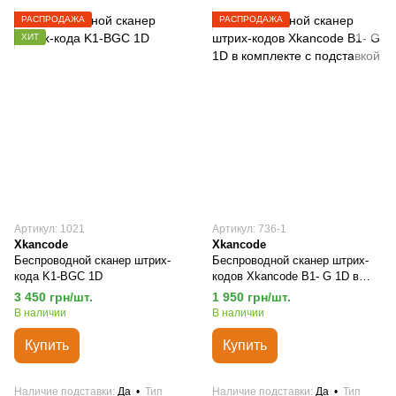
РАСПРОДАЖА
РАСПРОДАЖА
ХИТ
Артикул: 1021
Артикул: 736-1
Xkancode
Xkancode
Беспроводной сканер штрих-
Беспроводной сканер штрих-
кода K1-BGC 1D
кодов Xkancode B1- G 1D в
комплекте с подставкой
3 450 грн/шт.
1 950 грн/шт.
В наличии
В наличии
Купить
Купить
Наличие подставки
Да
Тип
Наличие подставки
Да
Тип