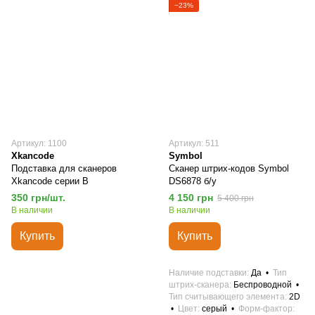
−23%
Артикул: 1100
Артикул: 511
Xkancode
Symbol
Подставка для сканеров
Сканер штрих-кодов Symbol
Xkancode серии B
DS6878 б/у
350 грн/шт.
4 150 грн
5 400 грн
В наличии
В наличии
Купить
Купить
Наличие подставки
Да
Тип
штрих-сканера
Беспроводной
Тип считывающего элемента
2D
Цвет
серый
Форм-фактор