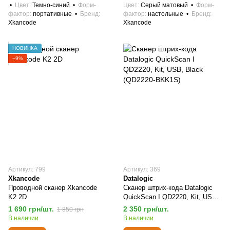
Цвет
Темно-синий
Форм-
Цвет
Серый матовый
Форм-
фактор
портативные
Бренд
фактор
настольные
Бренд
Xkancode
Xkancode
НОВИНКА
−9%
Артикул: 799
Артикул: 369
Xkancode
Datalogic
Проводной сканер Xkancode
Сканер штрих-кода Datalogic
K2 2D
QuickScan I QD2220, Kit, USB,
Black (QD2220-BKK1S)
1 690 грн/шт.
2 350 грн/шт.
1 850 грн
В наличии
В наличии