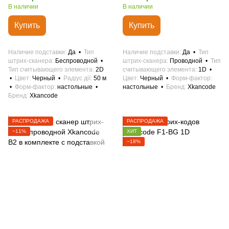
В наличии
В наличии
Купить
Купить
Наличие подставки
Да
Тип
Наличие подставки
Да
Тип
штрих-сканера
Беспроводной
штрих-сканера
Проводной
Тип
Тип считывающего элемента
2D
считывающего элемента
1D
Цвет
Черный
Радіус дії
50 м
Цвет
Черный
Форм-фактор
Форм-фактор
настольные
настольные
Бренд
Xkancode
Бренд
Xkancode
РАСПРОДАЖА
РАСПРОДАЖА
−11%
ХИТ
−18%