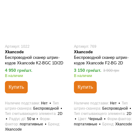
Артикул: 1022
Артикул: 769
Xkancode
Xkancode
Беспроводной сканер штрих-
Беспроводной сканер штрих-
кодов Xkancode K2-BGC 1D/2D
кодов Xkancode F2-BG 2D
4 950 грн/шт.
3 150 грн/шт.
3 900 грн
В наличии
В наличии
Купить
Купить
Наличие подставки
Нет
Тип
Наличие подставки
Нет
Тип
штрих-сканера
Беспроводной
штрих-сканера
Беспроводной
Тип считывающего элемента
2D
Тип считывающего элемента
2D
Радіус дії
50 м
Форм-
Цвет
Черный
Форм-фактор
фактор
портативные
Бренд
портативные
Бренд
Xkancode
Xkancode