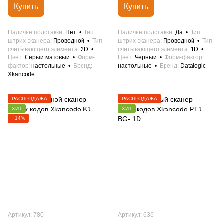
Купить
Купить
Наличие подставки
Нет
Тип
Наличие подставки
Да
Тип
штрих-сканера
Проводной
Тип
штрих-сканера
Проводной
Тип
считывающего элемента
2D
считывающего элемента
1D
Цвет
Серый матовый
Форм-
Цвет
Черный
Форм-фактор
фактор
настольные
Бренд
настольные
Бренд
Datalogic
Xkancode
РАСПРОДАЖА
РАСПРОДАЖА
ХИТ
ХИТ
−14%
Артикул: 780
Артикул: 636