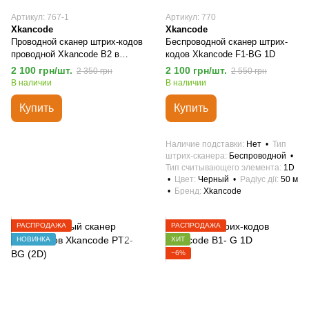
Артикул: 767-1
Артикул: 770
Xkancode
Xkancode
Проводной сканер штрих-кодов
Беспроводной сканер штрих-
проводной Xkancode B2 в
кодов Xkancode F1-BG 1D
комплекте с подставкой
2 100 грн/шт.
2 100 грн/шт.
2 350 грн
2 550 грн
В наличии
В наличии
Купить
Купить
Наличие подставки
Нет
Тип
штрих-сканера
Беспроводной
Тип считывающего элемента
1D
Цвет
Черный
Радіус дії
50 м
Бренд
Xkancode
РАСПРОДАЖА
РАСПРОДАЖА
НОВИНКА
ХИТ
−6%