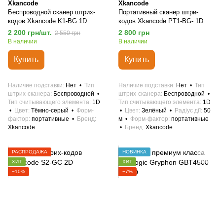
Xkancode
Xkancode
Беспроводной сканер штрих-
Портативный сканер штри-
кодов Xkancode K1-BG 1D
кодов Xkancode PT1-BG- 1D
2 200 грн/шт.
2 800 грн
2 550 грн
В наличии
В наличии
Купить
Купить
Наличие подставки
Нет
Тип
Наличие подставки
Нет
Тип
штрих-сканера
Беспроводной
штрих-сканера
Беспроводной
Тип считывающего элемента
1D
Тип считывающего элемента
1D
Цвет
Тёмно-серый
Форм-
Цвет
Зелёный
Радіус дії
50
фактор
портативные
Бренд
м
Форм-фактор
портативные
Xkancode
Бренд
Xkancode
РАСПРОДАЖА
НОВИНКА
ХИТ
ХИТ
−10%
−7%