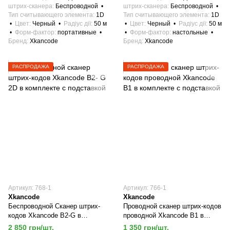
штрих-сканера
Беспроводной
штрих-сканера
Беспроводной
Тип считывающего элемента
1D
Тип считывающего элемента
1D
Цвет
Черный
Радіус дії
50 м
Цвет
Черный
Радіус дії
50 м
Форм-фактор
портативные
Форм-фактор
настольные
Бренд
Xkancode
Бренд
Xkancode
РАСПРОДАЖА
РАСПРОДАЖА
Артикул: 768-1
Артикул: 766-1
Xkancode
Xkancode
Беспроводной Сканер штрих-
Проводной сканер штрих-кодов
кодов Xkancode B2-G в
проводной Xkancode B1 в
комплекте с подставкой
комплекте с подставкой
2 850 грн/шт.
1 350 грн/шт.