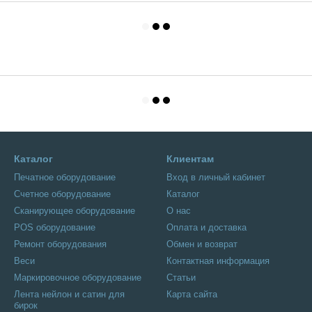
Каталог
Клиентам
Печатное оборудование
Вход в личный кабинет
Счетное оборудование
Каталог
Сканирующее оборудование
О нас
POS оборудование
Оплата и доставка
Ремонт оборудования
Обмен и возврат
Веси
Контактная информация
Маркировочное оборудование
Статьи
Лента нейлон и сатин для
Карта сайта
бирок