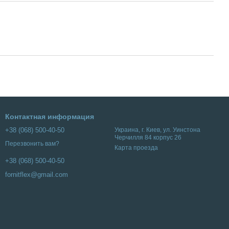
Контактная информация
+38 (068) 500-40-50
Украина, г. Киев, ул. Уинстона
Черчилля 84 корпус 26
Перезвонить вам?
Карта проезда
+38 (068) 500-40-50
fornitflex@gmail.com