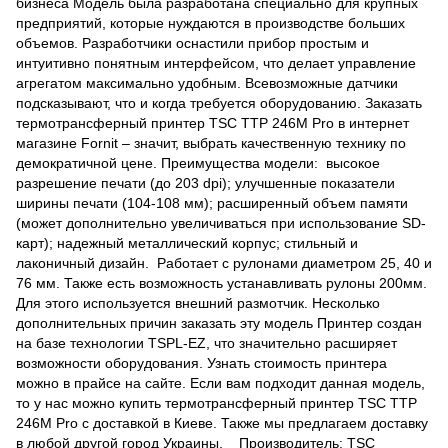
бизнеса Модель была разработана специально для крупных
предприятий, которые нуждаются в производстве больших
объемов. Разработчики оснастили прибор простым и
интуитивно понятным интерфейсом, что делает управление
агрегатом максимально удобным. Всевозможные датчики
подсказывают, что и когда требуется оборудованию. Заказать
термотрансферный принтер TSC TTP 246M Pro в интернет
магазине Fornit – значит, выбрать качественную технику по
демократичной цене. Преимущества модели: высокое
разрешение печати (до 203 dpi); улучшенные показатели
ширины печати (104-108 мм); расширенный объем памяти
(может дополнительно увеличиваться при использование SD-
карт); надежный металлический корпус; стильный и
лаконичный дизайн. Работает с рулонами диаметром 25, 40 и
76 мм. Также есть возможность устанавливать рулоны 200мм.
Для этого используется внешний размотчик. Несколько
дополнительных причин заказать эту модель Принтер создан
на базе технологии TSPL-EZ, что значительно расширяет
возможности оборудования. Узнать стоимость принтера
можно в прайсе на сайте. Если вам подходит данная модель,
то у нас можно купить термотрансферный принтер TSC TTP
246M Pro с доставкой в Киеве. Также мы предлагаем доставку
в любой другой город Украины. Производитель: TSC