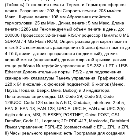
(Тайвань) Технология печати: Термо- и Термотрансферная
печать Разрешение: 203 dpi Скорость печати: 203 мм/сек
Макс. Ширина печати: 108 мм Абразивная стойкость
термоголовки: 25 км Мин. Длина печати: 5 мм Макс. Длина
печати: 2286 мм Рекомендуемый объем печати в день, до:
100000 Процессор: 32-битный RISC-процессор Память: 8 МБ
SDRAM / 4 МБ Flash ROM; Опция: разъем для картл памяти
microSD с возможность расширения объема флэш-памяти до
4 Гб Датчики: датчик прозрачности (подвижный); датчик
черной метки (подвижный); датчик открытой крышки; датчик
конца риббона Интерфейс управления: RS-232 + LPT + USB +
Ethernet Дополнительные порты: PS/2 - для подключения
сканера или клавиатуры Панель управления: Графический,
128 x 64 пикселей, с фоновой подсветкой; 6 кнопок (Меню,
Пауза, Подача, Вверх, Вниз, Выбор) и 3 индикатора
Печатаемые штрих-коды: 1D: Code 39, Code 93, Code
128UCC, Code 128 subsets A.B.C, Codabar, Interleave 2 of 5,
EAN-8, EAN-13, EAN-128, UPC-A, UPC-E, EAN and UPC 2(5)
digits add-on, MSI, PLESSEY, POSTNET, China POST, GS1
DataBar, Code 11, Logmars; 2D: PDF-417, Maxicode, DataMatri
Языки управления: TSPL-EZ (совместимый с EPL, ZPL, и ZPL
II) Часы реального времени: есть Программа для создания