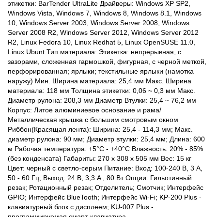
этикетки: BarTender UltraLite Драйверы: Windows XP SP2,
Windows Vista, Windows 7, Windows 8, Windows 8.1, Windows
10, Windows Server 2003, Windows Server 2008, Windows
Server 2008 R2, Windows Server 2012, Windows Server 2012
R2, Linux Fedora 10, Linux Redhat 5, Linux OpenSUSE 11.0,
Linux Ubunt Тип материала: Этикетка: непрерывная, с
зазорами, сложенная гармошкой, фигурная, с черной меткой,
перфорированная; ярлыки; текстильные ярлыки (намотка
наружу) Мин. Ширина материала: 25,4 мм Макс. Ширина
материала: 118 мм Толщина этикетки: 0,06 ~ 0,3 мм Макс.
Диаметр рулона: 208,3 мм Диаметр Втулки: 25,4 ~ 76,2 мм
Корпус: Литое алюминиевое основание и рама/
Металлическая крышка с большим смотровым окном
Риббон(Красящая лента): Ширина: 25,4 - 114,3 мм; Макс.
диаметр рулона: 90 мм; Диаметр втулки: 25,4 мм; Длина: 600
м Рабочая температура: +5°C - +40°C Влажность: 20% - 85%
(без конденсата) Габариты: 270 x 308 x 505 мм Вес: 15 кг
Цвет: черный с светло-серым Питание: Вход: 100-240 В, 3 A,
50 - 60 Гц; Выход: 24 В, 3,3 A , 80 Вт Опции: Гильотинный
резак; Ротационный резак; Отделитель; Смотчик; Интерфейс
GPIO; Интерфейс BlueTooth; Интерфейс Wi-Fi; KP-200 Plus -
клавиатурный блок с дисплеем; KU-007 Plus -
программируемая смарт-клавиатура