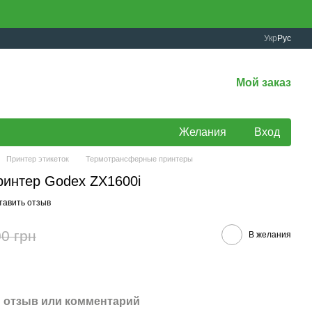
Укр
Рус
Мой заказ
Желания
Вход
Принтер этикеток
Термотрансферные принтеры
интер Godex ZX1600i
тавить отзыв
0 грн
В желания
 отзыв или комментарий