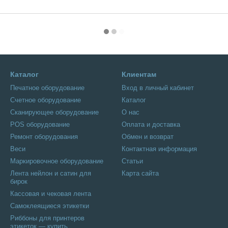
Каталог
Клиентам
Печатное оборудование
Вход в личный кабинет
Счетное оборудование
Каталог
Сканирующее оборудование
О нас
POS оборудование
Оплата и доставка
Ремонт оборудования
Обмен и возврат
Веси
Контактная информация
Маркировочное оборудование
Статьи
Лента нейлон и сатин для
Карта сайта
бирок
Кассовая и чековая лента
Самоклеящиеся этикетки
Риббоны для принтеров
этикеток — купить