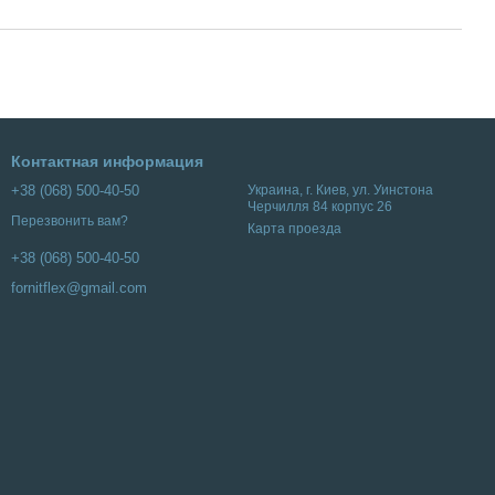
Контактная информация
+38 (068) 500-40-50
Украина, г. Киев, ул. Уинстона
Черчилля 84 корпус 26
Перезвонить вам?
Карта проезда
+38 (068) 500-40-50
fornitflex@gmail.com