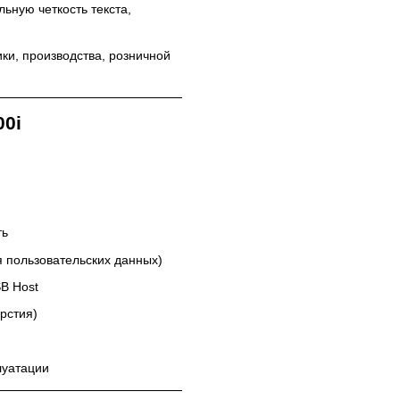
льную четкость текста,
ки, производства, розничной
00i
ть
 пользовательских данных)
SB Host
рстия)
луатации