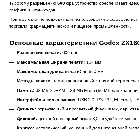
высокому разрешению
600 dpi
, устройство обеспечивает идеа
графики и штрихкодов.
Принтер отлично подходит для использования в сфере логисти
торговли, фармацевтической и пищевой промышленности.
Основные характеристики Godex ZX16
Разрешение печати:
600 dpi
Максимальная ширина печати:
104 мм
Максимальная длина печати:
до 660 мм
Методы печати:
термотрансферный и прямой термопеча
Память:
32 МБ SDRAM, 128 МБ Flash (60 МБ для хранения
Интерфейсы подключения:
USB 2.0, RS-232, Ethernet, U
Датчики:
отражающий и просветный (black mark, gap, отве
Дисплей:
цветной сенсорный экран 3,2'' с удобным меню
Корпус:
металлический, усиленный для интенсивной эксп