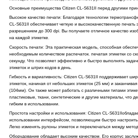
Основные преимущества Citizen CL-S631II перед другими прин
Высокое качество печати: Благодаря технологии термотрансфе
CL-S631II обеспечивает четкую и высококачественную печать 
разрешением до 300 dpi. Вы получаете отличное качество изо
на каждой этикетке.
Скорость печати: Эта практическая модель, способная обеспе
необходимым количеством распечаток. печатая этикетки со ск
секунду. Что позволяет эффективно и быстро выполнять зада
этикеток и штрих-кодов в день.
Гибкость и вариативность: Citizen CL-S631II поддерживает ши
этикеток, начиная от небольших этикеток (25 мм) и заканчи
(104мм). Он также может работать с различными типами этике
пластиковые, ткани, синтетические и другие материалы, что д
гибким в использовании.
Простота настройки и использования: Citizen CL-S631IIоблада
использовании интерфейсом, позволяющим быстро настроить и
Легко изменять рулоны этикеток и переключаться между мето
Оборудование обладает высоким качеством. Его корпус заслу