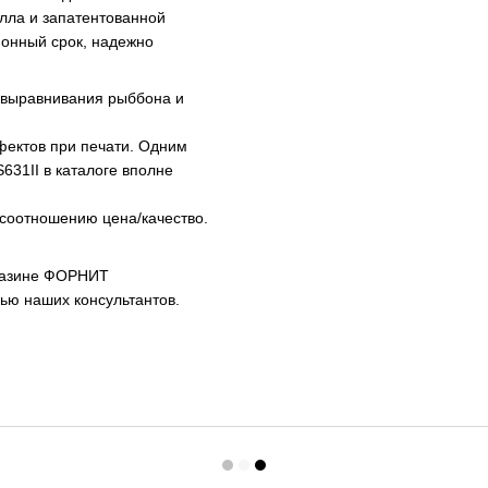
алла и запатентованной
ционный срок, надежно
а выравнивания рыббона и
фектов при печати. Одним
631II в каталоге вполне
 соотношению цена/качество.
агазине ФОРНИТ
ью наших консультантов.