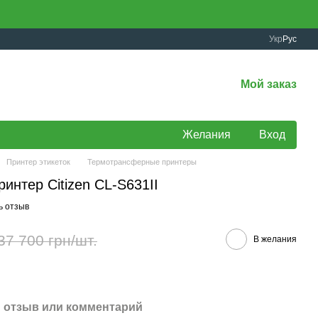
Укр
Рус
Мой заказ
Желания
Вход
Принтер этикеток
Термотрансферные принтеры
нтер Citizen CL-S631II
ь отзыв
37 700 грн/шт.
В желания
 отзыв или комментарий