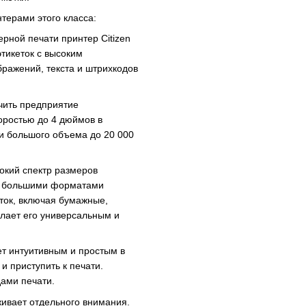
терами этого класса:
рной печати принтер Citizen
этикеток с высоким
бражений, текста и штрихкодов
чить предприятие
оростью до 4 дюймов в
чи большого объема до 20 000
рокий спектр размеров
вая большими форматами
ток, включая бумажные,
елает его универсальным и
ет интуитивным и простым в
 приступить к печати.
дами печати.
живает отдельного внимания.