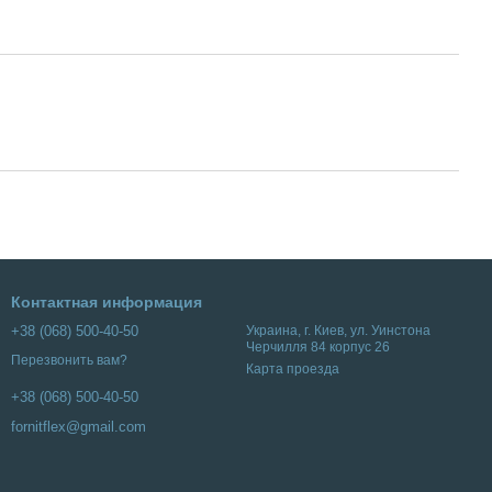
Контактная информация
+38 (068) 500-40-50
Украина, г. Киев, ул. Уинстона
Черчилля 84 корпус 26
Перезвонить вам?
Карта проезда
+38 (068) 500-40-50
fornitflex@gmail.com