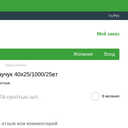
Укр
Рус
Мой заказ
Желания
Вход
Термоэтикетки
учук 40х25/1000/25вт
 отзыв
78 грн/тыс.шт.
В желания
 отзыв или комментарий