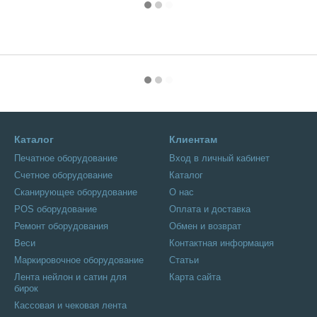
Каталог
Клиентам
Печатное оборудование
Вход в личный кабинет
Счетное оборудование
Каталог
Сканирующее оборудование
О нас
POS оборудование
Оплата и доставка
Ремонт оборудования
Обмен и возврат
Веси
Контактная информация
Маркировочное оборудование
Статьи
Лента нейлон и сатин для
Карта сайта
бирок
Кассовая и чековая лента