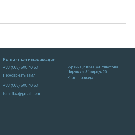
Контактная информация
+38 (068) 500-40-50
Украина, г. Киев, ул. Уинстона
Черчилля 84 корпус 26
Перезвонить вам?
Карта проезда
+38 (068) 500-40-50
fornitflex@gmail.com