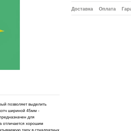
Доставка
Оплата
Гар
орый позволяет выделить
котч шириной 45мм -
 предназначен для
ча отличается хорошим
чатываемую тару в стнадратных