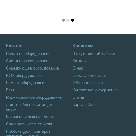
Каталог
Клиентам
Печатное оборудование
Вход в личный кабинет
Счетное оборудование
Каталог
Сканирующее оборудование
О нас
POS оборудование
Оплата и доставка
Ремонт оборудования
Обмен и возврат
Веси
Контактная информация
Маркировочное оборудование
Статьи
Лента нейлон и сатин для
Карта сайта
бирок
Кассовая и чековая лента
Самоклеящиеся этикетки
Риббоны для принтеров