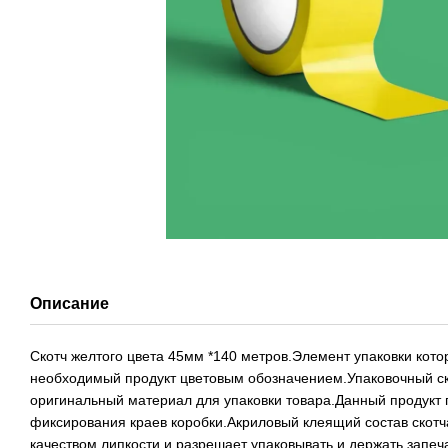
Описание
Скотч желтого цвета 45мм *140 метров.Элемент упаковки кот
необходимый продукт цветовым обозначением.Упаковочный с
оригинальный материал для упаковки товара.Данный продукт
фиксирования краев коробки.Акриловый клеящий состав скот
качеством липкости и разрешает упаковывать и держать запе