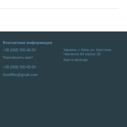
Контактная информация
+38 (068) 500-40-50
Украина, г. Киев, ул. Уинстона
Черчилля 84 корпус 26
Перезвонить вам?
Карта проезда
+38 (068) 500-40-50
fornitflex@gmail.com