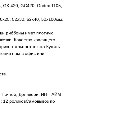
, GK 420, GC420, Godex 1105,
0х25, 52х30, 52х40, 50х100мм.
ши риббоны имет плотную
икетки. Качество красящего
оризонтального текста.Купить
вонив нам в офис или
рте.
й Почтой, Деливери, ИН-ТАЙМ
и: 12 роликовСамовывоз по