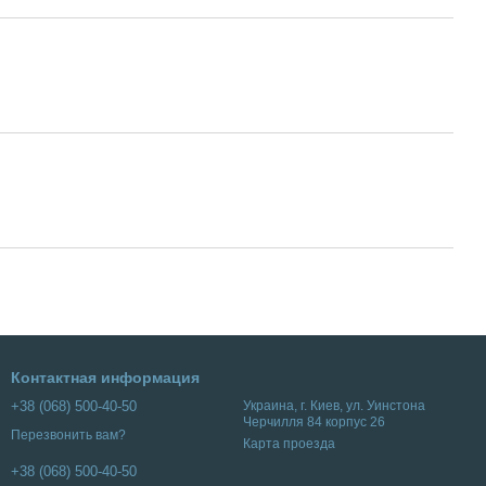
Контактная информация
+38 (068) 500-40-50
Украина, г. Киев, ул. Уинстона
Черчилля 84 корпус 26
Перезвонить вам?
Карта проезда
+38 (068) 500-40-50