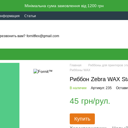
Мінімальна сума замовлення від 1200 грн
 информация
Статьи
резвонить вам?
fornitflex@gmail.com
Главная
Риббоны для принтеров э
Риббоны WAX
Риббон Zebra WAX St
В наличии
Артикул: 235
Остави
45 грн/рул.
Купить