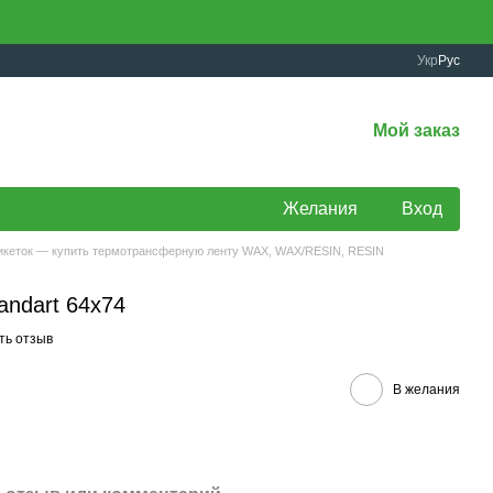
Укр
Рус
Мой заказ
Желания
Вход
тикеток — купить термотрансферную ленту WAX, WAX/RESIN, RESIN
andart 64х74
ть отзыв
В желания