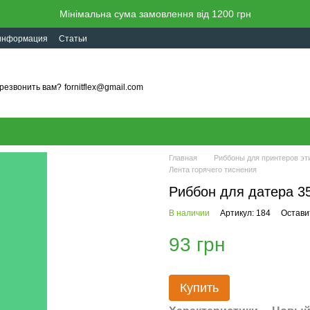
Мінімальна сума замовлення від 1200 грн
 информация
Статьи
резвонить вам?
fornitflex@gmail.com
Главная
Риббоны для принтеров э
Лента горячего тиснения
Риббон для датера 3
В наличии
Артикул: 184
Остави
93 грн
Купить