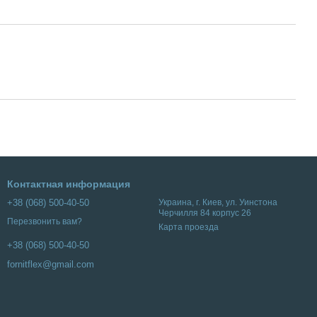
Контактная информация
+38 (068) 500-40-50
Украина, г. Киев, ул. Уинстона
Черчилля 84 корпус 26
Перезвонить вам?
Карта проезда
+38 (068) 500-40-50
fornitflex@gmail.com