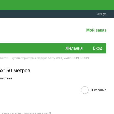
Укр
Рус
Мой заказ
Желания
Вход
тикеток — купить термотрансферную ленту WAX, WAX/RESIN, RESIN
5х150 метров
ть отзыв
В желания