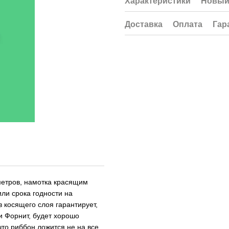
Характеристики
Новый
Доставка
Оплата
Гар
метров, намотка красящим
ли срока годности на
 косящего слоя гарантирует,
 Форнит, будет хорошо
что риббон ложится не на все