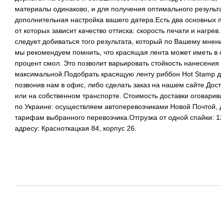
материалы одинаково, и для получения оптимального резуль
дополнительная настройка вашего датера.Есть два основных 
от которых зависит качество оттиска: скорость печати и нагре
следует добиваться того результата, который по Вашему мне
мы рекомендуем помнить, что красящая лента может иметь в 
процент смол. Это позволит варьировать стойкость нанесения
максимальной.Подобрать красящую ленту риббон Hot Stamp 
позвонив нам в офис, либо сделать заказ на нашем сайте.Дост
или на собственном транспорте. Стоимость доставки оговари
по Украине: осуществляем автоперевозчиками Новой Почтой,
тарифам выбранного перевозчика.Отгрузка от одной спайки: 
адресу: Красноткацкая 84, корпус 26.