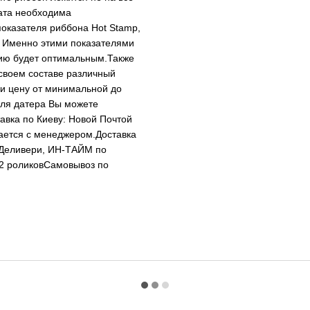
тата необходима
показателя риббона Hot Stamp,
в. Именно этими показателями
нию будет оптимальным.Также
своем составе различный
 и цену от минимальной до
для датера Вы можете
авка по Киеву: Новой Почтой
вается с менеджером.Доставка
 Деливери, ИН-ТАЙМ по
12 роликовСамовывоз по