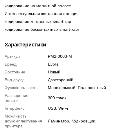
кодирование на магнитной полосе
Интеллектуальная контактная станция
кодирование контактных smart-карт
кодирование бесконтактных smart-карт
Характеристики
Артикул
PM2-0003-M
Бренд
Evolis
Состояние
Новый
Вид друку
Двосторонній
Функціональність
Монохромный, Полноцветный
Разширение
300 точек
печати
Інтерфейс
USB, Wi-Fi
Можливість
доукомплектування
Ламинатор, Кодировщик
принтера