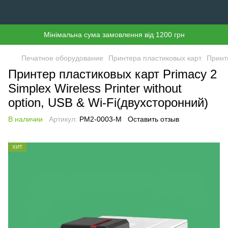
Мінімальна сума замовлення від 1200 грн
Печатное оборудование
Принтера пластиковых карт
Принт
Принтер пластиковых карт Primacy 2
Simplex Wireless Printer without
option, USB & Wi-Fi(двухсторонний)
В наличии
Артикул:
PM2-0003-M
Оставить отзыв
ХИТ