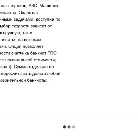
енных пунктов, АЗС. Машинка
омпактна. Является
нными задачами, доступна по
Выбор скорости зависит от
 вручную, так и
твляется на высоком
вки. Опция позволяет
ности счетчика банкнот PRO
ие номинальной стоимости;
экран). Сумма отдельно по
 пересчитывать деньги любой
дозрительной банкноты;