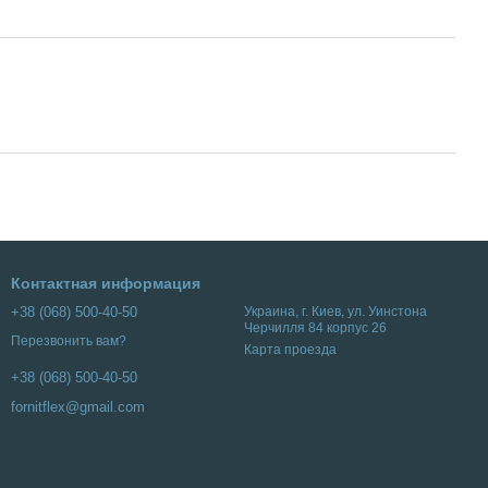
Контактная информация
+38 (068) 500-40-50
Украина, г. Киев, ул. Уинстона
Черчилля 84 корпус 26
Перезвонить вам?
Карта проезда
+38 (068) 500-40-50
fornitflex@gmail.com