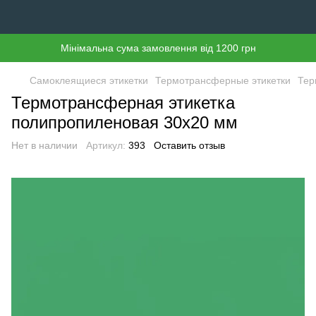
Мінімальна сума замовлення від 1200 грн
Самоклеящиеся этикетки
Термотрансферные этикетки
Тер
Термотрансферная этикетка
полипропиленовая 30х20 мм
Нет в наличии
Артикул:
393
Оставить отзыв