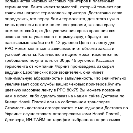
большинства чековых кассовых принтеров и платежных
терминалов. Лента имеет термослой, который темнеет при
точечном нагреве термоголовы принтера. Достаточно легко
определить, что перед Вами термолента, для этого нужно
лишь провести ногтем по ее поверхности, как она сразу
поменяет свой цвет.Для увеличения срока хранения вся
чековая лента упакована в термоусадку, образуя так
называемые спайки по 6, 12 рулонов.Цена на ленту для
РРО может меняться в зависимости от объема заказа и
условий оплаты. Количество в ящике может изменятся по
требованию покупателя: от 30 до 45 рулонов. Кассовая
термолента от компании Форнит произведена из сырья
ведущих Европейских производителей, она имеет
минимальную абразивность и запыленность, что значительно
увеличивает срок службы ваших чековых принтеров.Купить
цветную кассовую ленту в РРО 80х75 Вы можете позвонив
нам в офис, либо сделать заказ на нашем сайте.Доставка по
Киеву: Новой Почтой или на собственном транспорте.
Стоимость доставки оговаривается с менеджером.Доставка по
Украине: осуществляем автоперевозчиками Новой Почтой,
Деливери, ИН-ТАЙМ по тарифам выбранного перевозчика.